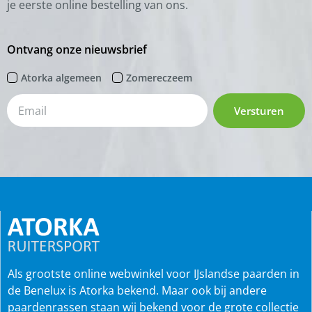
je eerste online bestelling van ons.
Ontvang onze nieuwsbrief
Atorka algemeen
Zomereczeem
Versturen
Als grootste online webwinkel voor IJslandse paarden in
de Benelux is Atorka bekend. Maar ook bij andere
paardenrassen staan wij bekend voor de grote collectie