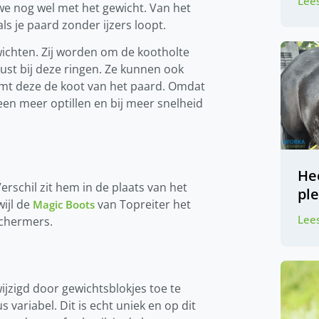
Lees
 we nog wel met het gewicht. Van het
s je paard zonder ijzers loopt.
ewichten. Zij worden om de kootholte
ust bij deze ringen. Ze kunnen ook
t deze de koot van het paard. Omdat
een meer optillen en bij meer snelheid
Hee
Verschil zit hem in de plaats van het
pl
wijl de
van Topreiter het
Magic Boots
Lees
eschermers.
ijzigd door gewichtsblokjes toe te
 variabel. Dit is echt uniek en op dit