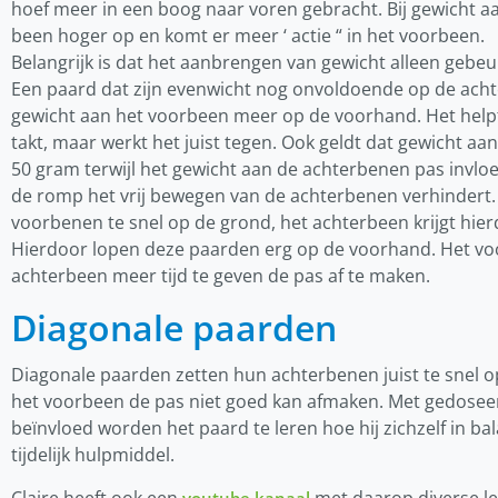
hoef meer in een boog naar voren gebracht. Bij gewicht aa
been hoger op en komt er meer ‘ actie “ in het voorbeen.
Belangrijk is dat het aanbrengen van gewicht alleen gebeur
Een paard dat zijn evenwicht nog onvoldoende op de ach
gewicht aan het voorbeen meer op de voorhand. Het helpt 
takt, maar werkt het juist tegen. Ook geldt dat gewicht a
50 gram terwijl het gewicht aan de achterbenen pas invloe
de romp het vrij bewegen van de achterbenen verhindert.
voorbenen te snel op de grond, het achterbeen krijgt hier
Hierdoor lopen deze paarden erg op de voorhand. Het v
achterbeen meer tijd te geven de pas af te maken.
Diagonale paarden
Diagonale paarden zetten hun achterbenen juist te snel op
het voorbeen de pas niet goed kan afmaken. Met gedoseer
beïnvloed worden het paard te leren hoe hij
zichzelf in b
tijdelijk hulpmiddel.
Claire heeft ook een
met daarop diverse le
youtube kanaal