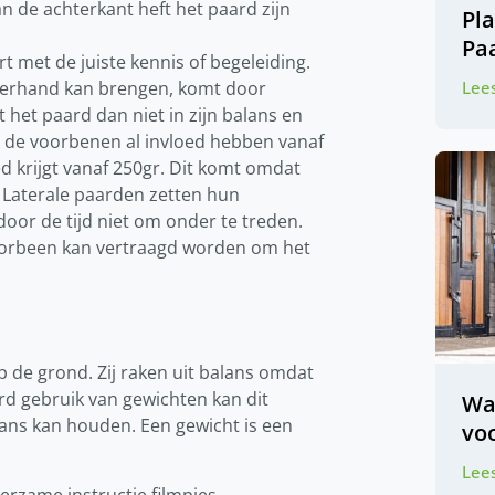
n de achterkant heft het paard zijn
Pl
Pa
t met de juiste kennis of begeleiding.
terhand kan brengen, komt door
Lees
het paard dan niet in zijn balans en
an de voorbenen al invloed hebben vanaf
d krijgt vanaf 250gr. Dit komt omdat
 Laterale paarden zetten hun
door de tijd niet om onder te treden.
oorbeen kan vertraagd worden om het
 de grond. Zij raken uit balans omdat
d gebruik van gewichten kan dit
Wa
alans kan houden. Een gewicht is een
voo
Lees
erzame instructie filmpjes.