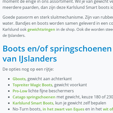
moment de enige in ons assortiment. Wil je van gewicht v
meerdere paarden, dan zijn deze Karlslund Smart boots id
Goede pasvorm en sterk sluitmechanisme. Zijn van rubbe
water. Bandjes en boots worden samen geleverd in een c
Karlslund ook
gewichtsringen
in de shop. Ook die worden steed
de IJslanders.
Boots en/of springschoenen 
van IJslanders
De opties nog op een rijtje:
, gewicht aan achterkant
Gboots
, gewicht voorkant
Topreiter Magic Boots
lichte fijne beschermers
Pro-Low
met gewicht, keuze 180 of 23
Catago springschoenen
kun je gewicht zelf bepalen
Karlslund Smart Boots,
No-Turn boots,
en in het
in het zwart van Eques
wit o