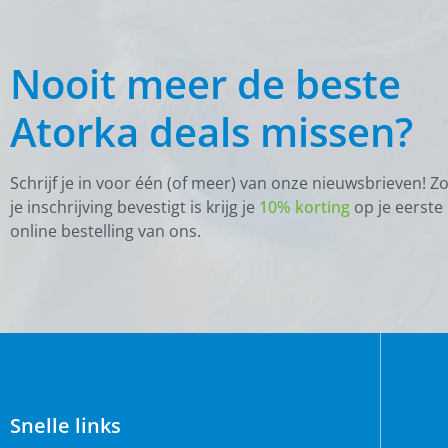
Nooit meer de beste
Atorka deals missen?
Schrijf je in voor één (of meer) van onze nieuwsbrieven! Z
je inschrijving bevestigt is krijg je
10% korting
op je eerste
online bestelling van ons.
Snelle links