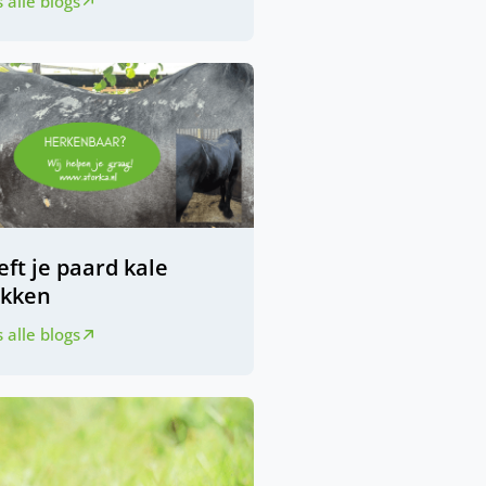
 alle blogs
ft je paard kale
ekken
 alle blogs