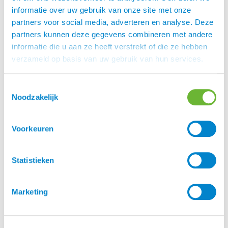
Waterdichte
informatie over uw gebruik van onze site met onze
Waterdichte
paardrijjassen
partners voor social media, adverteren en analyse. Deze
paardrijschoenen
partners kunnen deze gegevens combineren met andere
23 augustus 2025
25 augustus 2025
informatie die u aan ze heeft verstrekt of die ze hebben
verzameld op basis van uw gebruik van hun services.
Toestemmingsselectie
Noodzakelijk
Voorkeuren
Wij zijn erbij Horse
Event 2025
Statistieken
18 augustus 2025
Verwen je paard en
Marketing
jezelf met FIR-tech
14 juli 2025