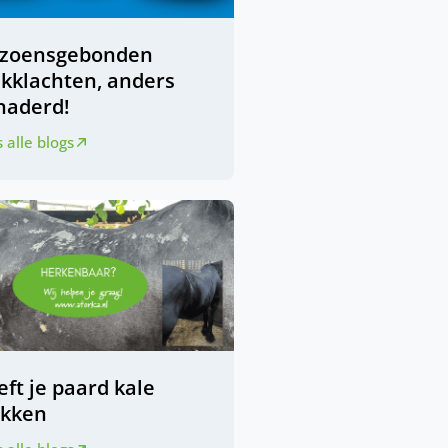
izoensgebonden
ukklachten, anders
naderd!
 alle blogs
ft je paard kale
ekken