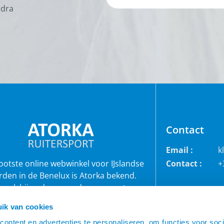
odra
Contact
Email :
k
rootste online webwinkel voor IJslandse
Contact :
+
rden in de Benelux is Atorka bekend.
 ook bij andere paardenrassen staan
bekend voor de grote collectie jodhpur
ik van cookies
roeken, waterdichte ruiterjassen en zo
veel meer!
ontent en advertenties te personaliseren, om functies voor soci