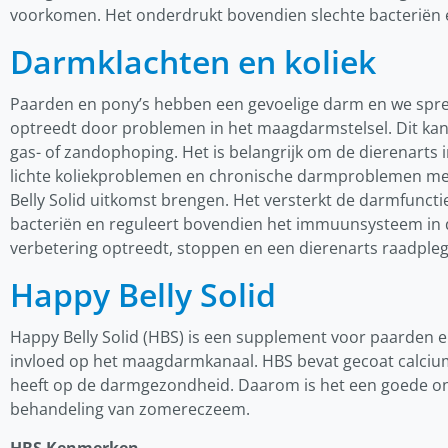
voorkomen. Het onderdrukt bovendien slechte bacteriën 
Darmklachten en koliek
Paarden en pony’s hebben een gevoelige darm en we spreke
optreedt door problemen in het maagdarmstelsel. Dit ka
gas- of zandophoping. Het is belangrijk om de dierenarts in 
lichte koliekproblemen en chronische darmproblemen me
Belly Solid uitkomst brengen. Het versterkt de darmfuncti
bacteriën en reguleert bovendien het immuunsysteem in 
verbetering optreedt, stoppen en een dierenarts raadple
Happy Belly Solid
Happy Belly Solid (HBS) is een supplement voor paarden en
invloed op het maagdarmkanaal. HBS bevat gecoat calciu
heeft op de darmgezondheid. Daarom is het een goede on
behandeling van zomereczeem.
HBS Kenmerken