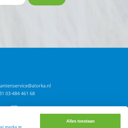
lantenservice@atorka.nl
31 03-484 461 68
Alles toestaan
al media te