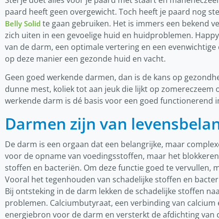
Stel je doet alles voor je paard met staart en maneneczeem
paard heeft geen overgewicht. Toch heeft je paard nog ste
te gaan gebruiken. Het is immers een bekend ve
Belly Solid
zich uiten in een gevoelige huid en huidproblemen. Happy
van de darm, een optimale vertering en een evenwichtige
op deze manier een gezonde huid en vacht.
Geen goed werkende darmen, dan is de kans op gezondh
dunne mest, koliek tot aan jeuk die lijkt op zomereczeem
werkende darm is dé basis voor een goed functionerend
Darmen zijn van levensbela
De darm is een orgaan dat een belangrijke, maar complexe
voor de opname van voedingsstoffen, maar het blokkeren
stoffen en bacteriën. Om deze functie goed te vervullen
Vooral het tegenhouden van schadelijke stoffen en bacterië
Bij ontsteking in de darm lekken de schadelijke stoffen na
problemen. Calciumbutyraat, een verbinding van calcium 
energiebron voor de darm en versterkt de afdichting v