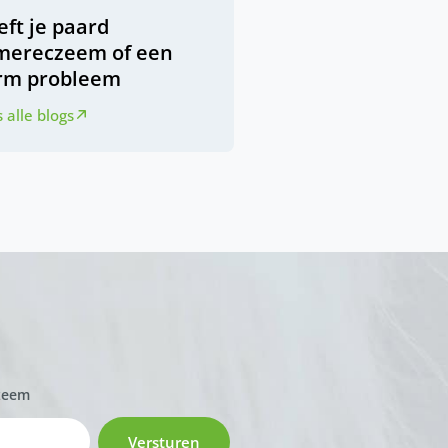
ft je paard
mereczeem of een
rm probleem
 alle blogs
zeem
Versturen