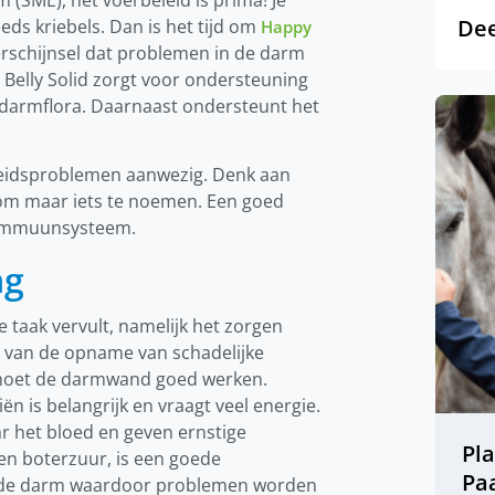
 (SME), het voerbeleid is prima! Je
Dee
eds kriebels. Dan is het tijd om
Happy
rschijnsel dat problemen in de darm
 Belly Solid zorgt voor ondersteuning
 darmflora. Daarnaast ondersteunt het
eidsproblemen aanwezig. Denk aan
 om maar iets te noemen. Een goed
 immuunsysteem.
ng
 taak vervult, namelijk het zorgen
 van de opname van schadelijke
, moet de darmwand goed werken.
n is belangrijk en vraagt veel energie.
ar het bloed en geven ernstige
Pl
en boterzuur, is een goede
Pa
an de darm waardoor problemen worden