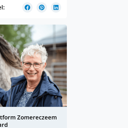
l:
atform Zomereczeem
ard