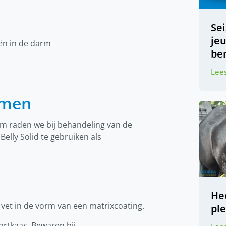
Se
je
ën in de darm
be
Lees
emen
m raden we bij behandeling van de
lly Solid te gebruiken als
Hee
vet in de vorm van een matrixcoating.
pl
ortkaas. Bewaren bij