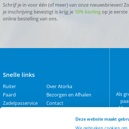
Schrijf je in voor één (of meer) van onze nieuwsbrieven! Z
je inschrijving bevestigt is krijg je
10% korting
op je eerste
online bestelling van ons.
Snelle links
Ruiter
Over Atorka
Als g
Paard
Bezorgen en Afhalen
paa
Zadelpasservice
Contact
Maar
Zomereczeem
Merken
wij 
Deze website maakt gebru
IJslander
Cookie policy
rijb
Nieuwsbrief
Privacybeleid
We gebruiken cookies om c