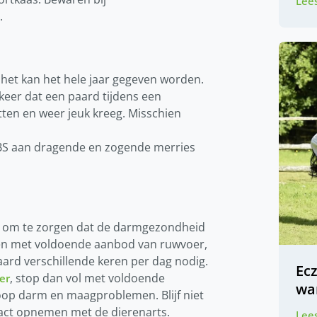
Lees
.
a het kan het hele jaar gegeven worden.
keer dat een paard tijdens een
tten en weer jeuk kreeg. Misschien
n HBS aan dragende en zogende merries
kt om te zorgen dat de darmgezondheid
tsoen met voldoende aanbod van ruwvoer,
ard verschillende keren per dag nodig.
Ec
, stop dan vol met voldoende
er
wa
op darm en maagproblemen. Blijf niet
ntact opnemen met de dierenarts.
Lees