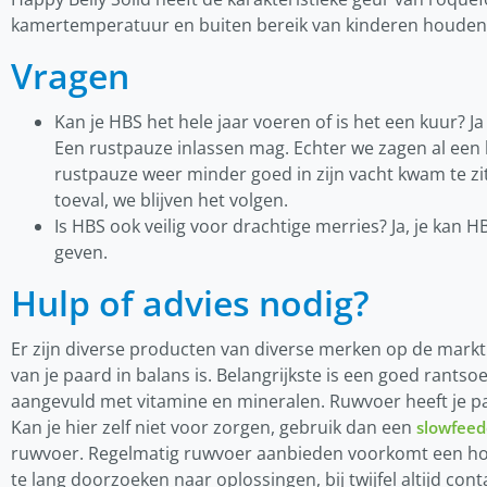
kamertemperatuur en buiten bereik van kinderen houden
Vragen
Kan je HBS het hele jaar voeren of is het een kuur? J
Een rustpauze inlassen mag. Echter we zagen al een 
rustpauze weer minder goed in zijn vacht kwam te zi
toeval, we blijven het volgen.
Is HBS ook veilig voor drachtige merries? Ja, je ka
geven.
Hulp of advies nodig?
Er zijn diverse producten van diverse merken op de mar
van je paard in balans is. Belangrijkste is een goed ran
aangevuld met vitamine en mineralen. Ruwvoer heeft je pa
Kan je hier zelf niet voor zorgen, gebruik dan een
slowfeed
ruwvoer. Regelmatig ruwvoer aanbieden voorkomt een ho
te lang doorzoeken naar oplossingen, bij twijfel altijd co