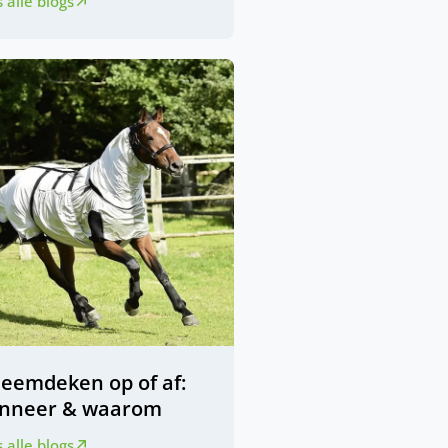
 alle blogs
zeemdeken op of af:
nneer & waarom
 alle blogs