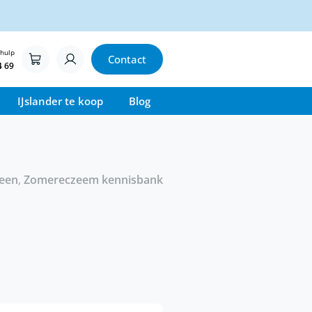
 hulp
Contact
4 69
IJslander te koop
Blog
een
,
Zomereczeem kennisbank