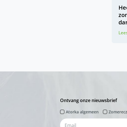
Hee
zo
da
Lees
Ontvang onze nieuwsbrief
Atorka algemeen
Zomerec