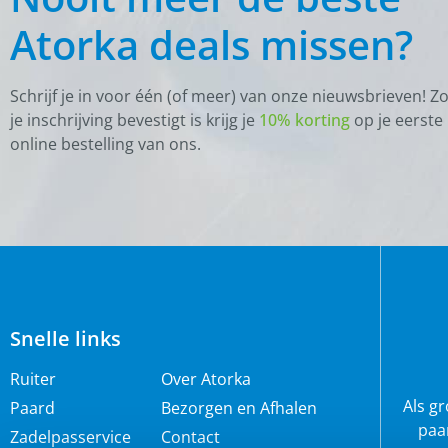
Atorka deals missen?
Schrijf je in voor één (of meer) van onze nieuwsbrieven! Z
je inschrijving bevestigt is krijg je
10% korting
op je eerste
online bestelling van ons.
Snelle links
Ruiter
Over Atorka
Als g
Paard
Bezorgen en Afhalen
paa
Zadelpasservice
Contact