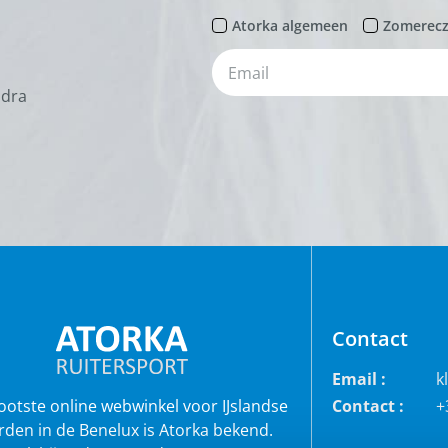
Atorka algemeen
Zomerec
odra
Contact
Email :
k
rootste online webwinkel voor IJslandse
Contact :
+
rden in de Benelux is Atorka bekend.