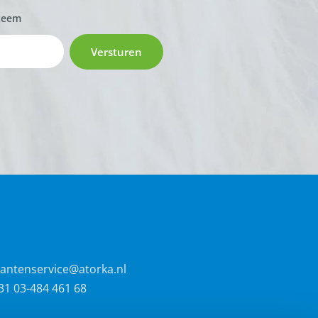
zeem
Versturen
lantenservice@atorka.nl
31 03-484 461 68