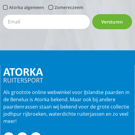
Atorka algemeen
Zomereczeem
Versturen
Als grootste online webwinkel voor IJslandse paarden in
de Benelux is Atorka bekend. Maar ook bij andere
paardenrassen staan wij bekend voor de grote collectie
jodhpur rijbroeken, waterdichte ruiterjassen en zo veel
meer!