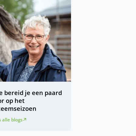
e bereid je een paard
or op het
zeemseizoen
 alle blogs