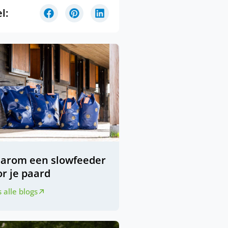
l:
arom een slowfeeder
r je paard
 alle blogs