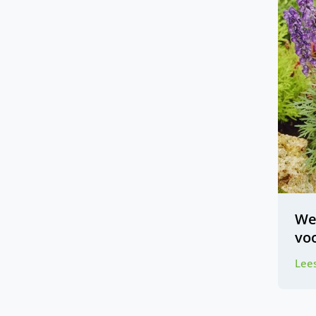
Wel
vo
Lees