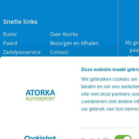
Snelle links
Ruiter
Over Atorka
Als g
Paard
Bezorgen en Afhalen
paa
Zadelpasservice
Contact
Maar
Zomereczeem
Merken
wij 
Deze website maakt gebru
IJslander
Cookie policy
rijb
Nieuwsbrief
Privacybeleid
We gebruiken cookies om c
bieden en om ons websitev
Voorwaarden
site met onze partners vo
combineren met andere inf
uw gebruik van hun servic
Toestemmingsselectie