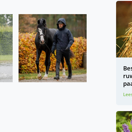
Be
ru
pa
Lees