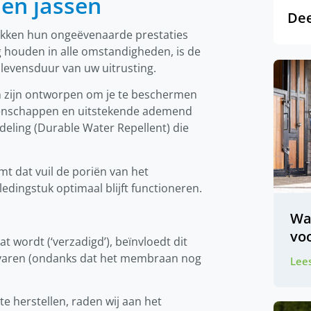
 en jassen
Dee
tukken hun ongeëvenaarde prestaties
og houden in alle omstandigheden, is de
e levensduur van uw uitrusting.
 zijn ontworpen om je te beschermen
igenschappen en uitstekende ademend
eling (Durable Water Repellent) die
mt dat vuil de poriën van het
ingstuk optimaal blijft functioneren.
Wa
voo
at wordt (‘verzadigd’), beïnvloedt dit
rvaren (ondanks dat het membraan nog
Lees
e herstellen, raden wij aan het