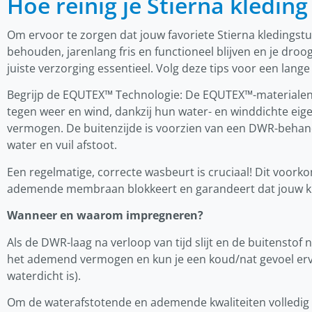
Hoe reinig je Stierna kleding
Om ervoor te zorgen dat jouw favoriete Stierna kledings
behouden, jarenlang fris en functioneel blijven en je dro
juiste verzorging essentieel. Volg deze tips voor een lang
Begrijp de EQUTEX™ Technologie: De EQUTEX™-materialen
tegen weer en wind, dankzij hun water- en winddichte e
vermogen. De buitenzijde is voorzien van een DWR-behand
water en vuil afstoot.
Een regelmatige, correcte wasbeurt is cruciaal! Dit voorko
ademende membraan blokkeert en garandeert dat jouw kled
Wanneer en waarom impregneren?
Als de DWR-laag na verloop van tijd slijt en de buitenstof n
het ademend vermogen en kun je een koud/nat gevoel e
waterdicht is).
Om de waterafstotende en ademende kwaliteiten volledig t