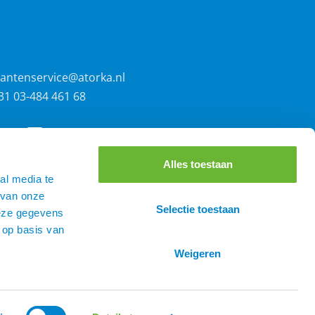
lantenservice@atorka.nl
31 03-484 461 68
Alles toestaan
al media te
 van onze
Selectie toestaan
deze gegevens
 op basis van
Weigeren
0