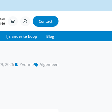
 hulp
Contact
4 69
IJslander te koop
Blog
29, 2026
Yvonne
Algemeen