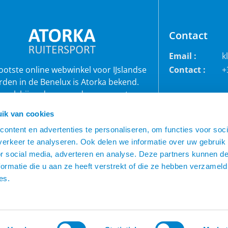
Contact
Email :
k
rootste online webwinkel voor IJslandse
Contact :
+
rden in de Benelux is Atorka bekend.
 ook bij andere paardenrassen staan
bekend voor de grote collectie jodhpur
ik van cookies
roeken, waterdichte ruiterjassen en zo
ontent en advertenties te personaliseren, om functies voor soci
veel meer!
erkeer te analyseren. Ook delen we informatie over uw gebruik
or social media, adverteren en analyse. Deze partners kunnen 
ormatie die u aan ze heeft verstrekt of die ze hebben verzameld
es.