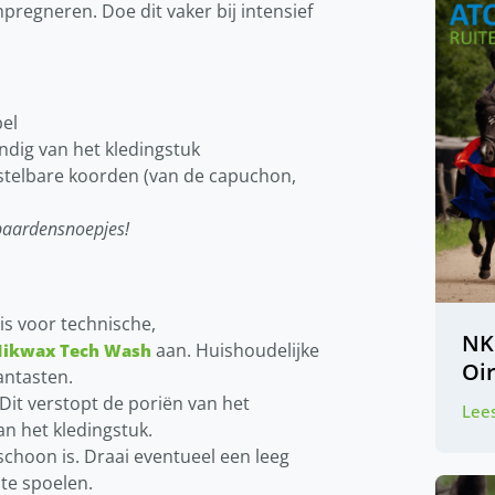
pregneren. Doe dit vaker bij intensief
bel
ondig van het kledingstuk
erstelbare koorden (van de capuchon,
 paardensnoepjes!
is voor technische,
NK
aan. Huishoudelijke
ikwax Tech Wash
Oi
antasten.
 Dit verstopt de poriën van het
Lees
 het kledingstuk.
choon is. Draai eventueel een leeg
te spoelen.