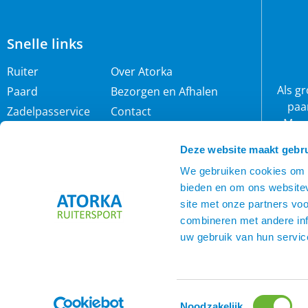
Snelle links
Ruiter
Over Atorka
Als g
Paard
Bezorgen en Afhalen
paa
Zadelpasservice
Contact
Maar
Zomereczeem
Merken
wij 
Deze website maakt gebru
IJslander
Cookie policy
rijb
Nieuwsbrief
Privacybeleid
We gebruiken cookies om c
bieden en om ons websitev
Voorwaarden
site met onze partners vo
combineren met andere inf
uw gebruik van hun servic
Toestemmingsselectie
Noodzakelijk