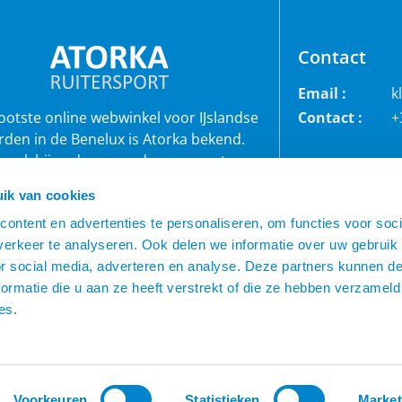
Contact
Email :
k
rootste online webwinkel voor IJslandse
Contact :
+
rden in de Benelux is Atorka bekend.
 ook bij andere paardenrassen staan
bekend voor de grote collectie jodhpur
ik van cookies
roeken, waterdichte ruiterjassen en zo
ontent en advertenties te personaliseren, om functies voor soci
veel meer!
erkeer te analyseren. Ook delen we informatie over uw gebruik
or social media, adverteren en analyse. Deze partners kunnen 
ormatie die u aan ze heeft verstrekt of die ze hebben verzameld
es.
Voorkeuren
Statistieken
Market