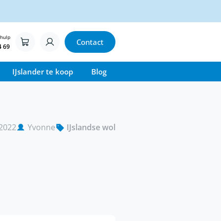
 hulp
Contact
4 69
IJslander te koop
Blog
2022
Yvonne
IJslandse wol