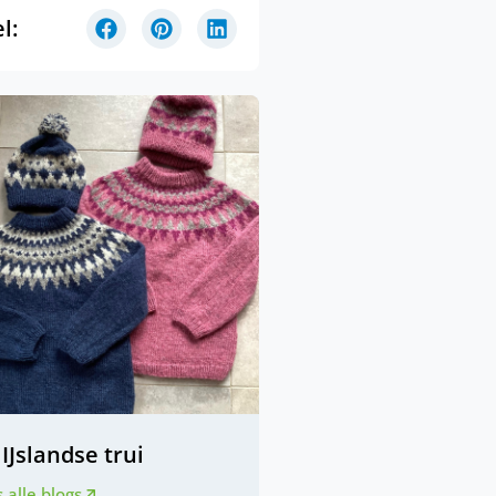
l:
IJslandse trui
 alle blogs