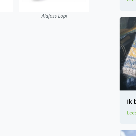
Alafoss Lopi
Ik 
Lees