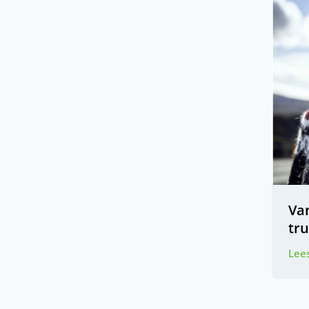
Va
tru
Lees