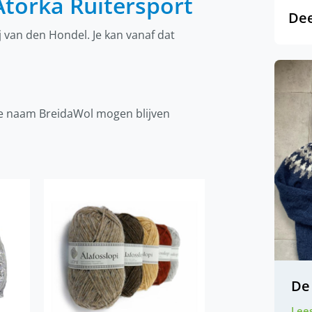
Atorka Ruitersport
Dee
j van den Hondel. Je kan vanaf dat
 de naam BreidaWol mogen blijven
De 
Lees