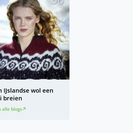
n IJslandse wol een
i breien
 alle blogs