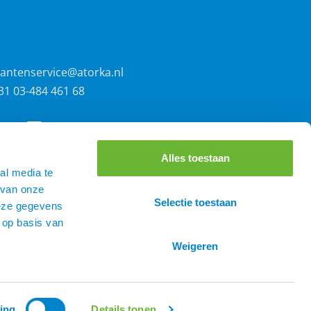
lantenservice@atorka.nl
31 03-484 461 68
Alles toestaan
al media te
 van onze
Selectie toestaan
deze gegevens
 op basis van
Weigeren
0
ing
Details tonen