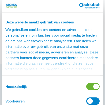
IJsland? Of een leuk
theeglas met daarop een
IJslander, overigens kan
het glas ook gebruikt
Deze website maakt gebruik van cookies
worden voor koffie en met
een waxine lichtje er in is
We gebruiken cookies om content en advertenties te
het glas ook erg leuk.
personaliseren, om functies voor social media te bieden
Cadeautjes
in alle soorten
Bekijk producten
en om ons websiteverkeer te analyseren. Ook delen we
en maten voor de
informatie over uw gebruik van onze site met onze
liefhebber van het
partners voor social media, adverteren en analyse. Deze
IJslandse paard.
partners kunnen deze gegevens combineren met andere
informatie die u aan ze heeft verstrekt of die ze hebben
verzameld op basis van uw gebruik van hun services.
Toestemmingsselectie
Klantenservice
Noodzakelijk
Heb je een vraag aan de Atorka Klantenservice? Op
de
vind je antwoord op
.
pagina FAQ
veelgestelde vragen
Voorkeuren
Staat je antwoord daar niet bij, vraag het ons gerust.