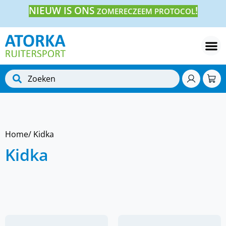
NIEUW IS ONS
!
ZOMERECZEEM PROTOCOL
Home
/ Kidka
Kidka