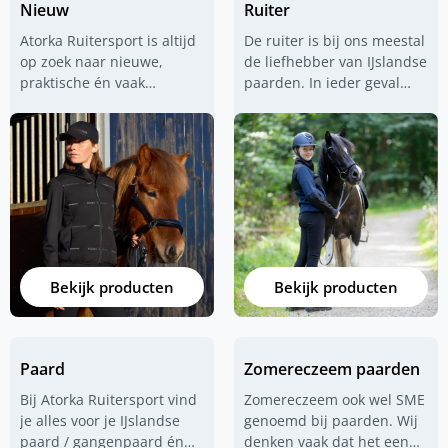
Nieuw
Ruiter
Atorka Ruitersport is altijd
De ruiter is bij ons meestal
op zoek naar nieuwe,
de liefhebber van IJslandse
praktische én vaak
paarden. In ieder geval
IJslander gerelateerde
een ruiter die vooral
producten. IJslandse
comfortabele en praktische
paarden, dat is onze
rijkleding zoekt. Voor die
passie maar dat is niets
ruiter hebben wij alles in
nieuws. Wij zoeken naar
huis en dan met name
waterdichte rijkleding voor
jodhpur rijbroeken
. Maar
op én naast het paard
ook goede waterdichte
bijvoorbeeld. Maar ook
jassen van
UHIP
,
zadels voor paarden met
goede
jodphur
Bekijk producten
Bekijk producten
een korte rug. Op deze
schoenen
van diverse
pagina vind je de nieuwste
merken en ook fijne
producten die wij in onze
rijkleding
in het algemeen.
collectie hebben
Paard
Zomereczeem paarden
opgenomen. De ruiter die
vaak tochten maakt door
Bij Atorka Ruitersport vind
Zomereczeem ook wel SME
weer en wind, die is bij ons
je alles voor je IJslandse
genoemd bij paarden. Wij
aan het juiste adres.
paard / gangenpaard én
denken vaak dat het een