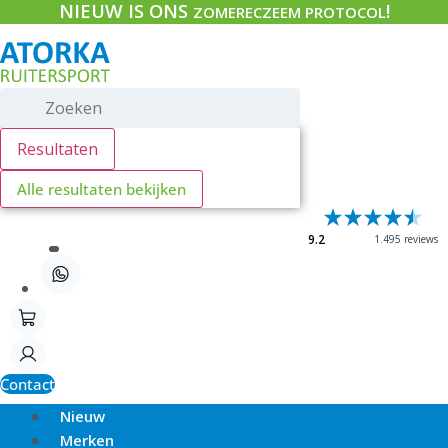
NIEUW IS ONS
!
Ga
ZOMERECZEEM PROTOCOL
naar
de
inhoud
Search
...
Resultaten
Alle resultaten bekijken
9.2
1.495 reviews
Contact
Nieuw
Merken