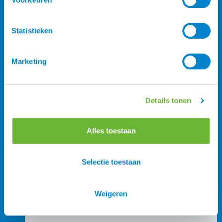
Statistieken
Marketing
IJslander Hoofdstellen
StepByStep
Anatomische hoofdstellen
Details tonen
Bitten
Teugels
Paardendekens
Alles toestaan
Selectie toestaan
Weigeren