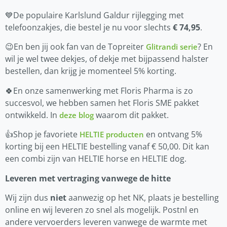
💙De populaire Karlslund Galdur rijlegging met
telefoonzakjes, die bestel je nu voor slechts
€ 74,95
.
😉En ben jij ook fan van de Topreiter
? En
Glitrandi serie
wil je wel twee dekjes, of dekje met bijpassend halster
bestellen, dan krijg je momenteel 5% korting.
🍀En onze samenwerking met Floris Pharma is zo
succesvol, we hebben samen het Floris SME pakket
ontwikkeld. In
waarom dit pakket.
deze blog
👍Shop je favoriete
en ontvang 5%
HELTIE producten
korting bij een HELTIE bestelling vanaf € 50,00. Dit kan
een combi zijn van HELTIE horse en HELTIE dog.
Leveren met vertraging vanwege de hitte
Wij zijn dus
niet
aanwezig op het NK, plaats je bestelling
online en wij leveren zo snel als mogelijk. Postnl en
andere vervoerders leveren vanwege de warmte met