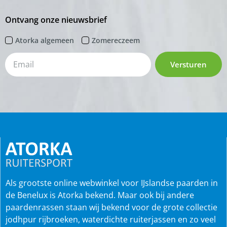
Ontvang onze nieuwsbrief
Atorka algemeen
Zomereczeem
Versturen
Als grootste online webwinkel voor IJslandse paarden in
de Benelux is Atorka bekend. Maar ook bij andere
paardenrassen staan wij bekend voor de grote collectie
jodhpur rijbroeken, waterdichte ruiterjassen en zo veel