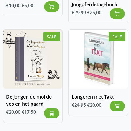
Jungpferdetagebuch
€
10,00
€
5,00
€
29,99
€
25,00
SALE
SALE
De jongen de mol de
Longeren met Takt
vos en het paard
€
24,95
€
20,00
€
20,00
€
17,50