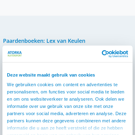
Paardenboeken: Lex van Keulen
Lex schreef een aantal boeken over IJslandse paarden.
De eerste is het Trippelboek, een geweldig boek vol
verhalen van Lex en zijn vriend Baldur. Maar de
boekenset 'Alles over IJslanders' is totaal anders. Is de
Deze website maakt gebruik van cookies
ijslander anders dan andere paardenrassen? Met die
We gebruiken cookies om content en advertenties te
vraag begint het nieuwe boek 'Alles over IJslanders'. Lex
personaliseren, om functies voor social media te bieden
van Keulen schreef met behulp van vele specialisten
en om ons websiteverkeer te analyseren. Ook delen we
waaronder Vanda Oosterhuis maar liefst twee delen vol
informatie over uw gebruik van onze site met onze
op zoek naar het antwoord. We werken aan een online
partners voor social media, adverteren en analyse. Deze
versie.. wordt vervolgd.
partners kunnen deze gegevens combineren met andere
informatie die u aan ze heeft verstrekt of die ze hebben
Paardenboeken: Gillian Higgins