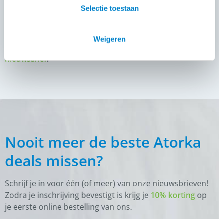
even een afspraak, dan zorgen wij dat er iemand is om je
Selectie toestaan
te ontvangen.
Als jij niets wilt missen van
, volg
Atorka Ruitersport
Weigeren
ons dan op
of meld je aan voor de
Facebook
Atorka
.
nieuwsbrief
Nooit meer de beste Atorka
deals missen?
Schrijf je in voor één (of meer) van onze nieuwsbrieven!
Zodra je inschrijving bevestigt is krijg je
10% korting
op
je eerste online bestelling van ons.