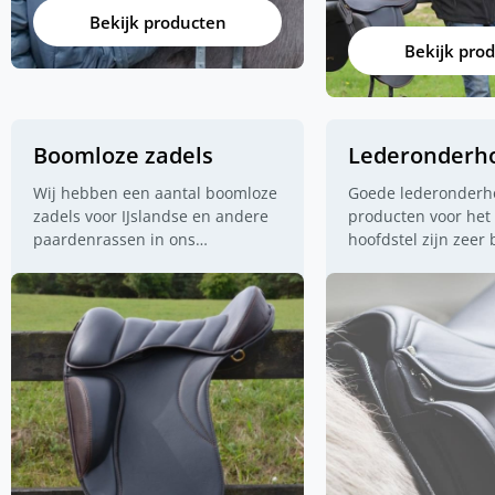
Bekijk producten
Bekijk pro
Boomloze zadels
Lederonderh
Wij hebben een aantal boomloze
Goede lederonder
zadels voor IJslandse en andere
producten voor het
paardenrassen in ons
hoofdstel zijn zeer 
assortiment. Eques heeft 2 fijne
Sterker nog, als je 
modellen, Hrimnir heeft ook een
onderhoud pleegt, h
boomloos zadel en natuurlijk is
langer plezier van j
het boomloze zadel van Topreiter
en harnachement.
ook via ons leverbaar. Wil je eerst
weten of een boomloos zadel
passend is voor je paard? Neem
dan contact op met onze
z
adelpasser Hans van Dijk.