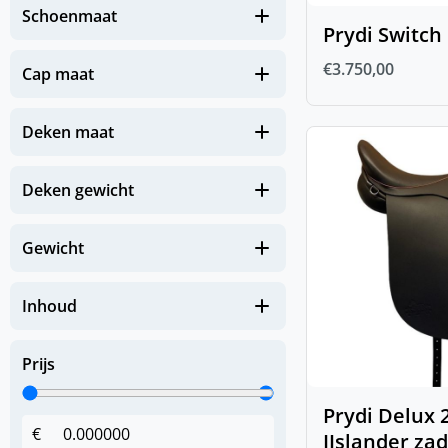
Schoenmaat
(
0
)
Paard
Prydi Switc
€
3.750,00
(
0
)
Beenbescherming
Cap maat
(
0
)
FIR-Tech Paard
Deken maat
(
0
)
Gezondheid
(
0
)
Deken gewicht
Apotheek paard
(
0
)
Hoeven en benen
Gewicht
(
0
)
Huid en Vacht
(
0
)
Immuunsysteem
Inhoud
(
0
)
Luchtwegen
Prijs
(
0
)
Spieren & Gewrichten
(
0
)
Spijsverteringsstelsel
Prydi Delux 
€
IJslander zad
(
0
)
Zomerkriebels