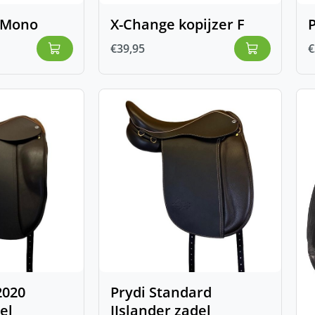
h Mono
X-Change kopijzer F
P
€
39,95
€
2020
Prydi Standard
el
IJslander zadel