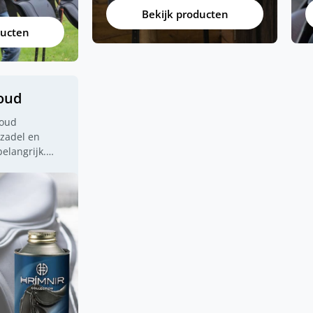
IJslander zadels zijn uiteraard
h
Bekijk producten
geschikt voor het IJslandse
ducten
paard. Daarnaast passen onze
zadels ook goed op andere
gangenpaarden, de PRE, een
Lusitano, Fjorden, Tinkers,
oud
Arabieren, Haflingers en nog tal
van andere rassen die een korte
houd
rug hebben.
 zadel en
belangrijk.
goed
eb je veel
e leren zadel