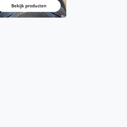
ans@atorka.nl
Bekijk producten