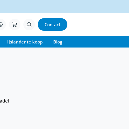
Contact
IJslander te koop
Blog
zadel