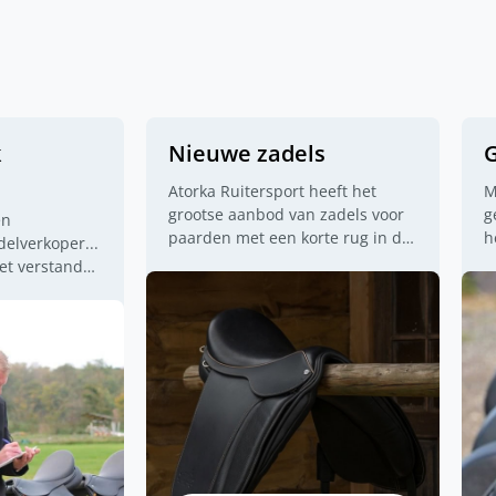
k
Nieuwe zadels
G
Atorka Ruitersport heeft het
M
grootse aanbod van zadels voor
g
en
paarden met een korte rug in de
h
elverkoper...
Benelux en is de exclusieve
o
et verstand
dealer van de merken
Prydi,
h
n elk geval wel
Draupnir, Tölthester
en
Equitec
.
z
 wanneer bel
Deze merken leveren zadels met
H
aat het een
een zeer kort draagoppervlak en
g
rk?
wol gevulde kussens. Maar wij
j
hebben ook zadels van de
m
merken Eques, Karlslund, PS,
m
Hrimnir en Tekna. Uiteraard
z
hebben wij ook een
aantal
n
boomloze zadels
in onze winkel.
s