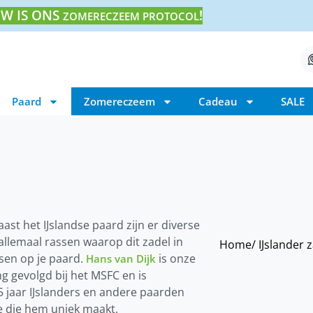
W IS ONS
!
ZOMERECZEEM PROTOCOL
Paard
Zomereczeem
Cadeau
SALE
ast het IJslandse paard zijn er diverse
allemaal rassen waarop dit zadel in
Home
/ IJslander 
sen op je paard.
is onze
Hans van Dijk
g gevolgd bij het MSFC en is
25 jaar IJslanders en andere paarden
e die hem uniek maakt.