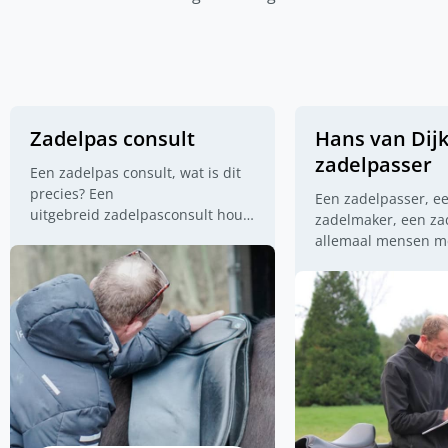
Zadelpas consult
Hans van Dij
zadelpasser
Een zadelpas consult, wat is dit
precies? Een
Een zadelpasser, e
uitgebreid
zadelpasconsult
houdt
zadelmaker, een zad
in een anamnese en controle van
allemaal mensen m
het paard. Het maken van een
van zadels. Dat is i
templates en uiteraard het
de bedoeling! Maar
passen van diverse zadels. Een
je nu wie? En hoe g
gemiddelde tijdsduur is ca. 2 tot
en ander in zijn we
2,5 uur.