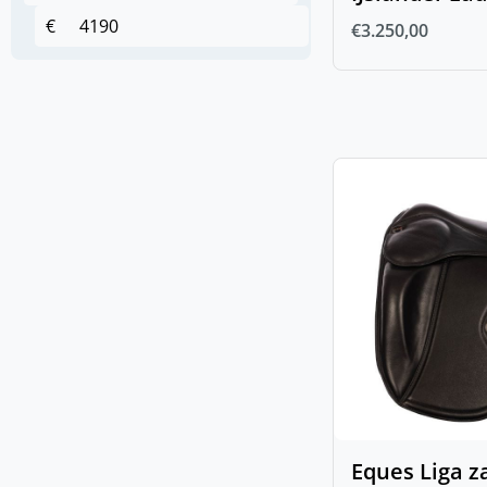
€
€
3.250,00
Hoofdstellen en
(
0
)
toebehoren
(
0
)
Anatomische hoofdstellen
(
0
)
Bitten
(
0
)
Bus- en D-trens
(
0
)
Dubbel gebroken bit
(
0
)
Enkel gebroken bit
(
0
)
Fager bitten
(
0
)
Overige bitten
(
0
)
Watertrens
(
0
)
IJslander Hoofdstellen
Eques Liga z
(
0
)
StepByStep