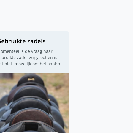
ebruikte zadels
omenteel is de vraag naar
ebruikte zadel vrij groot en is
et niet mogelijk om het aanbod
p de website up to date te
ouden. Alle onze gebruikte
adels zijn gecontroleerd door
ans van Dijk, onze
ediplomeerde zadelmaker. Ben
e op zoek naar een specifiek
odel? Neem dan contact op
et
Hans van Dijk
, onze
adelpasser. Zijn telefoon
ummer is 06 287 13 577 of
tuur een mailtje naar