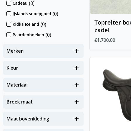
(
0
)
Cadeau
(
0
)
IJslands snoepgoed
Topreiter b
(
0
)
Kidka Iceland
zadel
(
0
)
Paardenboeken
€
1.700,00
(
0
)
Sokken & Mutsen
Merken
(
0
)
Stickers
(
0
)
IJslander te koop
Kleur
(
0
)
Nieuw
Materiaal
(
0
)
NIEUW Hond
(
0
)
NIEUW Paard
Broek maat
(
0
)
NIEUW Zomereczeem
Maat bovenkleding
Zomerse must-haves voor je
(
0
)
paard