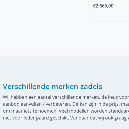
€
2.665,00
(
0
)
Frontriemen
(
0
)
Gecombineerde neusriem
(
0
)
Hoge Neusriem
(
0
)
Kopstuk
(
0
)
Lage neusriem
(
0
)
Teugels
(
0
)
IJslander zadel
(
0
)
Boomloze zadels
Verschillende merken zadels
(
0
)
Gebruikte zadels
Wij hebben een aantal verschillende merken, de keus voor
aanbod aanvullen / verbeteren. Dit kan zijn in de prijs, m
(
0
)
Hans van Dijk zadelpasser
om maar iets te noemen. Veel modellen worden standaard 
(
0
)
Lederonderhoud
niet voor ieder paard geschikt. Vandaar dat wij ook graa
(
0
)
Nieuwe zadels