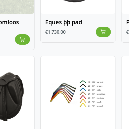
oomloos
Eques þþ pad
€
1.730,00
€