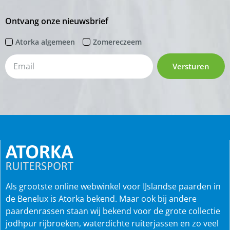
Ontvang onze nieuwsbrief
Atorka algemeen
Zomereczeem
Versturen
Als grootste online webwinkel voor IJslandse paarden in
de Benelux is Atorka bekend. Maar ook bij andere
paardenrassen staan wij bekend voor de grote collectie
jodhpur rijbroeken, waterdichte ruiterjassen en zo veel