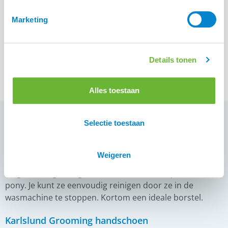
Doderm Alpaca
Marketing
Shampoo Bar Horse
€
13,95
Details tonen
Alles toestaan
Selectie toestaan
Magic Brush
Weigeren
Zonder al te veel inspanning van de ruiter, verwijderd de
MagicBrush grondig al het vuil en haar van paard en
pony. Je kunt ze eenvoudig reinigen door ze in de
wasmachine te stoppen. Kortom een ideale borstel.
Karlslund Grooming handschoen