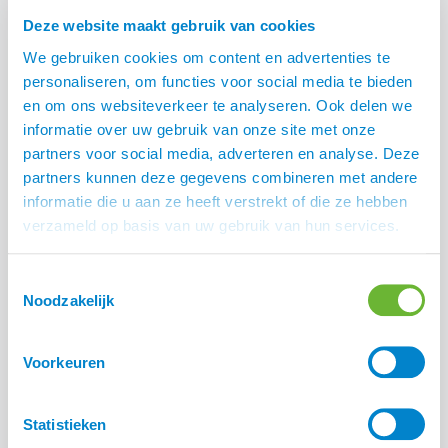
Deze website maakt gebruik van cookies
Harry’s Horse
Harry’s Horse borstel
We gebruiken cookies om content en advertenties te
hoevenkrabber met
€
7,95
-
€
8,95
personaliseren, om functies voor social media te bieden
borstel
en om ons websiteverkeer te analyseren. Ook delen we
€
2,50
informatie over uw gebruik van onze site met onze
partners voor social media, adverteren en analyse. Deze
partners kunnen deze gegevens combineren met andere
informatie die u aan ze heeft verstrekt of die ze hebben
SALE
verzameld op basis van uw gebruik van hun services.
Toestemmingsselectie
Noodzakelijk
Voorkeuren
Premiere Pektouw
Statistieken
€
9,95
€
7,50