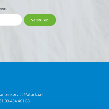
zeem
Versturen
lantenservice@atorka.nl
31 03-484 461 68