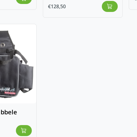
€
128,50
ubbele