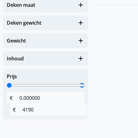
Deken maat
(
0
)
Gezondheid
(
0
)
Deken gewicht
Apotheek paard
(
0
)
Hoeven en benen
Gewicht
(
0
)
Huid en Vacht
(
0
)
Immuunsysteem
Inhoud
(
0
)
Luchtwegen
Prijs
(
0
)
Spieren & Gewrichten
(
0
)
Spijsverteringsstelsel
€
(
0
)
Zomerkriebels
€
Hoofdstellen en
(
0
)
toebehoren
(
0
)
Anatomische hoofdstellen