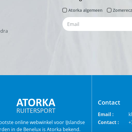
Atorka algemeen
Zomerec
odra
Contact
Email :
k
rootste online webwinkel voor IJslandse
Contact :
+
rden in de Benelux is Atorka bekend.