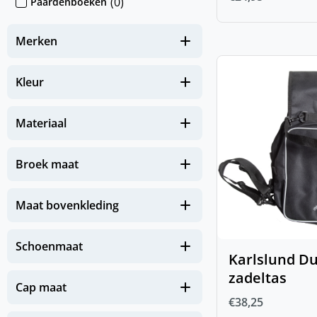
(
0
)
Paardenboeken
(
0
)
Sokken & Mutsen
Merken
(
0
)
Stickers
(
0
)
IJslander te koop
Kleur
(
0
)
Nieuw
Materiaal
(
0
)
NIEUW Hond
(
0
)
NIEUW Paard
Broek maat
(
0
)
NIEUW Zomereczeem
Maat bovenkleding
Zomerse must-haves voor je
(
0
)
paard
Schoenmaat
(
0
)
Paard
Karlslund D
zadeltas
(
0
)
Beenbescherming
Cap maat
€
38,25
(
0
)
FIR-Tech Paard