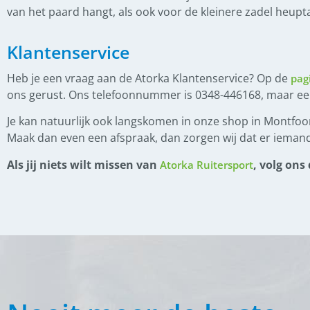
van het paard hangt, als ook voor de kleinere zadel heuptas
(
0
)
Kopstuk
(
0
)
Lage neusriem
Klantenservice
(
0
)
Teugels
Heb je een vraag aan de Atorka Klantenservice? Op de
pag
(
0
)
IJslander zadel
ons gerust. Ons telefoonnummer is 0348-446168, maar e
(
0
)
Je kan natuurlijk ook langskomen in onze shop in Montfoor
Boomloze zadels
Maak dan even een afspraak, dan zorgen wij dat er iemand
(
0
)
Gebruikte zadels
Als jij niets wilt missen van
, volg ons
Atorka Ruitersport
(
0
)
Hans van Dijk zadelpasser
(
0
)
Lederonderhoud
(
0
)
Nieuwe zadels
(
0
)
Zadelpas consult
(
0
)
Paardendekens
(
0
)
Eczeemdekens