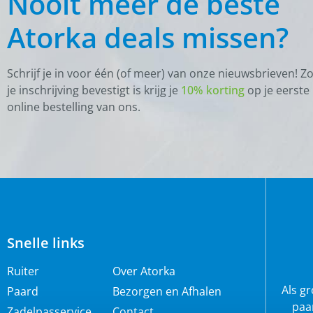
Nooit meer de beste
(
0
)
Fleecedekens
Atorka deals missen?
(
0
)
Paardendeken toebehoren
(
0
)
Regendekens
Schrijf je in voor één (of meer) van onze nieuwsbrieven! Z
je inschrijving bevestigt is krijg je
10% korting
op je eerste
(
0
)
Staldekens
online bestelling van ons.
(
0
)
Vliegendekens
(
0
)
Stal en Weide
(
0
)
Graasmasker
(
0
)
Halsters
(
0
)
Halstertouwen
Snelle links
(
0
)
Overige
Ruiter
Over Atorka
(
0
)
Poetsen en toiletteren
Als g
Paard
Bezorgen en Afhalen
(
0
)
Slowfeeder en hooinet
paa
Zadelpasservice
Contact