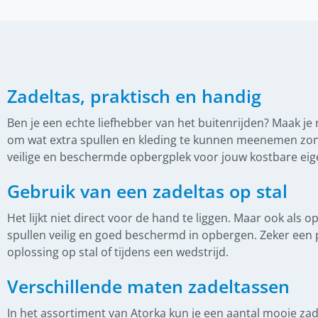
(
0
)
Bitten
(
0
)
Bus- en D-trens
(
0
)
Dubbel gebroken bit
Zadeltas, praktisch en handig
(
0
)
Enkel gebroken bit
(
0
)
Fager bitten
Ben je een echte liefhebber van het buitenrijden? Maak je
om wat extra spullen en kleding te kunnen meenemen zond
(
0
)
Overige bitten
veilige en beschermde opbergplek voor jouw kostbare e
(
0
)
Watertrens
Gebruik van een zadeltas op stal
(
0
)
IJslander Hoofdstellen
Het lijkt niet direct voor de hand te liggen. Maar ook als o
(
0
)
StepByStep
spullen veilig en goed beschermd in opbergen. Zeker een p
oplossing op stal of tijdens een wedstrijd.
(
0
)
Frontriemen
(
0
)
Verschillende maten zadeltassen
Gecombineerde neusriem
(
0
)
Hoge Neusriem
In het assortiment van Atorka kun je een aantal mooie zad