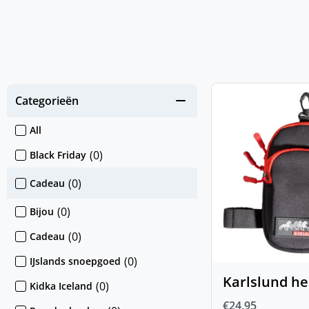
Categorieën
All
(
0
)
Black Friday
(
0
)
Cadeau
(
0
)
Bijou
(
0
)
Cadeau
(
0
)
IJslands snoepgoed
Karlslund he
(
0
)
Kidka Iceland
€
24,95