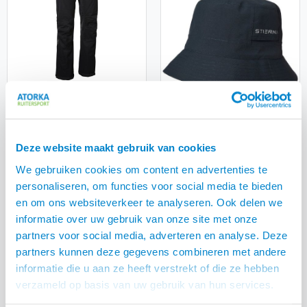
Stierna Stella thermo
rijbroek
Deze website maakt gebruik van cookies
Stierna regenhoedje
We gebruiken cookies om content en advertenties te
€
47,00
€
29,00
personaliseren, om functies voor social media te bieden
en om ons websiteverkeer te analyseren. Ook delen we
informatie over uw gebruik van onze site met onze
partners voor social media, adverteren en analyse. Deze
partners kunnen deze gegevens combineren met andere
informatie die u aan ze heeft verstrekt of die ze hebben
verzameld op basis van uw gebruik van hun services.