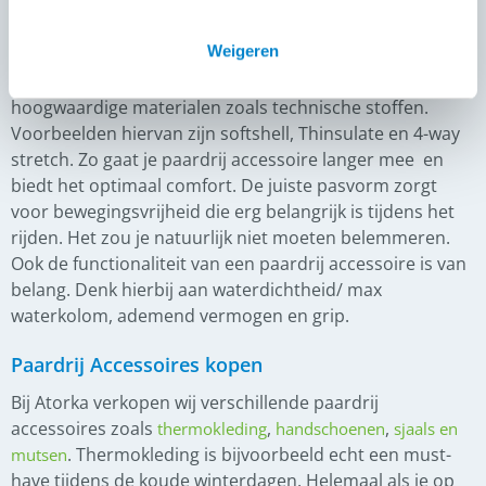
en zorgen ervoor dat je zo comfortabel mogelijk kunt
paardrijden. Bij het kiezen van de juiste paardrij
Weigeren
accessoire is het belangrijk om goed op te letten op de
kwaliteit, pasvorm en functionaliteit. Kies voor
hoogwaardige materialen zoals technische stoffen.
Voorbeelden hiervan zijn softshell, Thinsulate en 4-way
stretch. Zo gaat je paardrij accessoire langer mee en
biedt het optimaal comfort. De juiste pasvorm zorgt
voor bewegingsvrijheid die erg belangrijk is tijdens het
rijden. Het zou je natuurlijk niet moeten belemmeren.
Ook de functionaliteit van een paardrij accessoire is van
belang. Denk hierbij aan waterdichtheid/ max
waterkolom, ademend vermogen en grip.
Paardrij Accessoires kopen
Bij Atorka verkopen wij verschillende paardrij
accessoires zoals
,
,
thermokleding
handschoenen
sjaals en
. Thermokleding is bijvoorbeeld echt een must-
mutsen
have tijdens de koude winterdagen. Helemaal als je op