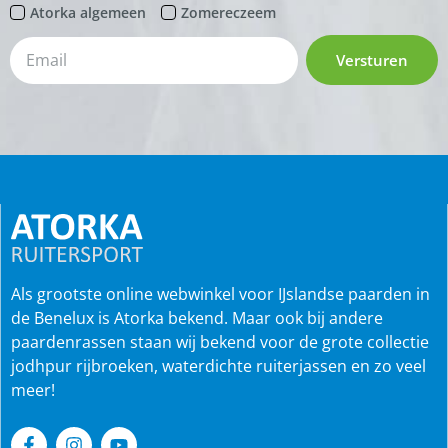
Atorka algemeen
Zomereczeem
Versturen
Als grootste online webwinkel voor IJslandse paarden in
de Benelux is Atorka bekend. Maar ook bij andere
paardenrassen staan wij bekend voor de grote collectie
jodhpur rijbroeken, waterdichte ruiterjassen en zo veel
meer!