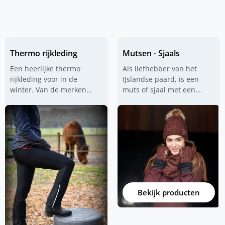
Thermo rijkleding
Mutsen - Sjaals
Een heerlijke thermo
Als liefhebber van het
rijkleding voor in de
IJslandse paard, is een
winter. Van de merken
muts of sjaal met een
Karlslund en Catago. Of
ijslander print een mooie
bekijk eens de Equipage
en stijlvolle aanvulling op
rijrok, ook superhandig
je paardrij-outfit. Denk
voor op stal of tijdens het
hierbij eens aan de
rijden!
nekwarmer van Isknapar of
die van het Deense merk
Karlslund. Maar de beanie
van
Islensk
is een topper,
deze is ook fijn onder je
Bekijk producten
rijhelm bijvoorbeeld.