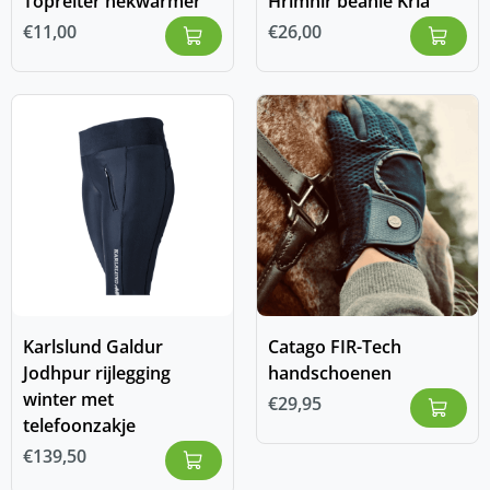
Topreiter nekwarmer
Hrimnir beanie Kria
€
11,00
€
26,00
Karlslund Galdur
Catago FIR-Tech
Jodhpur rijlegging
handschoenen
winter met
€
29,95
telefoonzakje
€
139,50