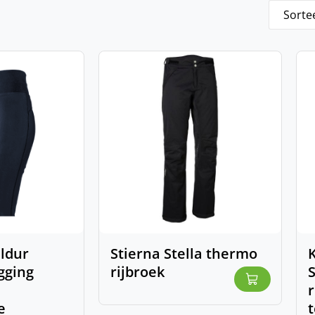
ldur
Stierna Stella thermo
K
egging
rijbroek
S
r
e
t