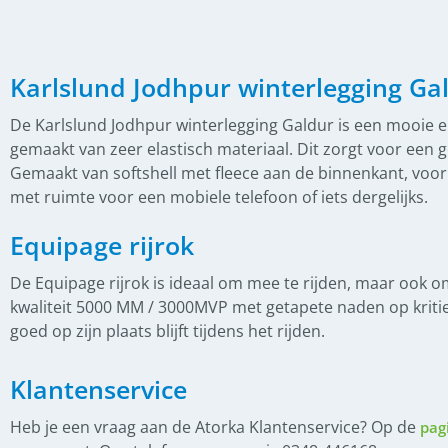
(
0
)
Bus- en D-trens
(
0
)
Dubbel gebroken bit
Karlslund Jodhpur winterlegging Ga
(
0
)
Enkel gebroken bit
(
0
)
Fager bitten
De Karlslund Jodhpur winterlegging Galdur is een mooie en 
gemaakt van zeer elastisch materiaal. Dit zorgt voor ee
(
0
)
Overige bitten
Gemaakt van softshell met fleece aan de binnenkant, voo
(
0
)
Watertrens
met ruimte voor een mobiele telefoon of iets dergelijks.
(
0
)
IJslander Hoofdstellen
Equipage rijrok
(
0
)
StepByStep
De Equipage rijrok is ideaal om mee te rijden, maar ook 
kwaliteit 5000 MM / 3000MVP met getapete naden op kriti
(
0
)
Frontriemen
goed op zijn plaats blijft tijdens het rijden.
(
0
)
Gecombineerde neusriem
Klantenservice
(
0
)
Hoge Neusriem
(
0
)
Kopstuk
Heb je een vraag aan de Atorka Klantenservice? Op de
pag