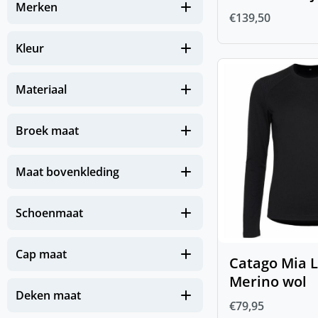
Merken
€
139,50
(
0
)
Stickers
(
0
)
IJslander te koop
Kleur
(
0
)
Nieuw
Materiaal
(
0
)
NIEUW Hond
(
0
)
NIEUW Paard
Broek maat
(
0
)
NIEUW Zomereczeem
Maat bovenkleding
Zomerse must-haves voor je
(
0
)
paard
Schoenmaat
(
0
)
Paard
(
0
)
Beenbescherming
Cap maat
Catago Mia 
(
0
)
FIR-Tech Paard
Merino wol
Deken maat
€
79,95
(
0
)
Gezondheid