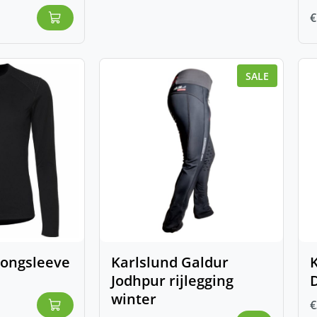
€
SALE
Longsleeve
Karlslund Galdur
K
Jodhpur rijlegging
D
winter
€