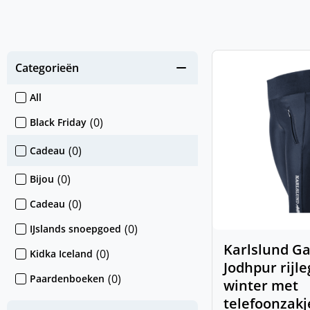
Categorieën
All
(
0
)
Black Friday
(
0
)
Cadeau
(
0
)
Bijou
(
0
)
Cadeau
(
0
)
IJslands snoepgoed
Karlslund Ga
(
0
)
Kidka Iceland
Jodhpur rijl
(
0
)
Paardenboeken
winter met
telefoonzakj
(
0
)
Sokken & Mutsen