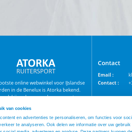
Contact
Email :
k
rootste online webwinkel voor IJslandse
Contact :
+
rden in de Benelux is Atorka bekend.
 ook bij andere paardenrassen staan
bekend voor de grote collectie jodhpur
ik van cookies
roeken, waterdichte ruiterjassen en zo
veel meer!
ontent en advertenties te personaliseren, om functies voor soci
erkeer te analyseren. Ook delen we informatie over uw gebruik
or social media, adverteren en analyse. Deze partners kunnen 