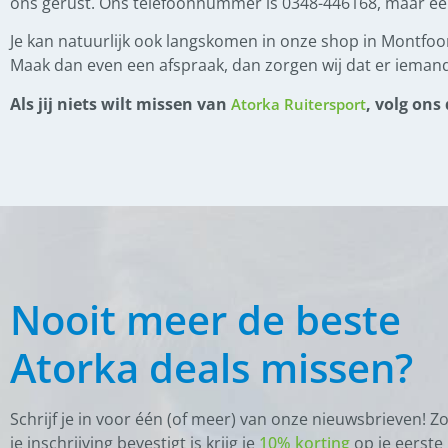
ons gerust. Ons telefoonnummer is 0348-446168, maar e
(
0
)
Lage neusriem
Je kan natuurlijk ook langskomen in onze shop in Montfoor
(
0
)
Teugels
Maak dan even een afspraak, dan zorgen wij dat er iemand
(
0
)
IJslander zadel
Als jij niets wilt missen van
, volg ons
Atorka Ruitersport
(
0
)
Boomloze zadels
(
0
)
Gebruikte zadels
(
0
)
Hans van Dijk zadelpasser
(
0
)
Lederonderhoud
(
0
)
Nieuwe zadels
Nooit meer de beste
(
0
)
Zadelpas consult
(
0
)
Paardendekens
Atorka deals missen?
(
0
)
Eczeemdekens
Schrijf je in voor één (of meer) van onze nieuwsbrieven! Z
(
0
)
Fleecedekens
je inschrijving bevestigt is krijg je
10% korting
op je eerste