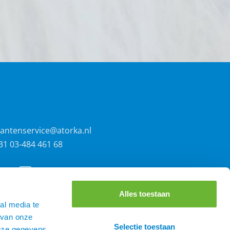
lantenservice@atorka.nl
31 03-484 461 68
Alles toestaan
al media te
 van onze
Selectie toestaan
deze gegevens