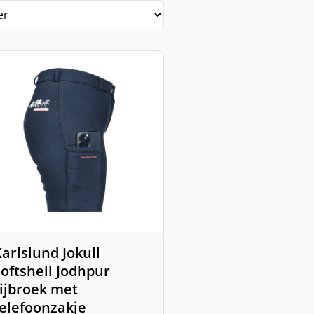
arlslund Jokull
oftshell Jodhpur
ijbroek met
elefoonzakje