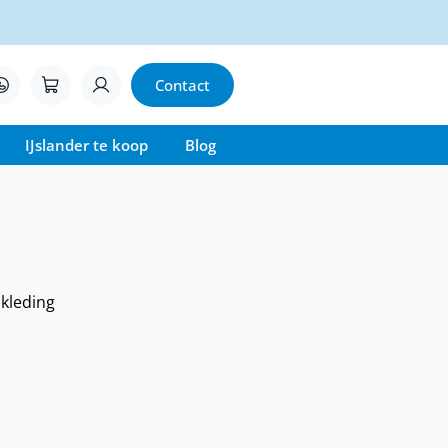
Contact
IJslander te koop
Blog
jkleding