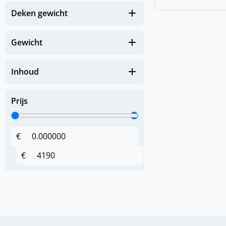
(
0
)
Deken gewicht
Apotheek paard
(
0
)
Hoeven en benen
Gewicht
(
0
)
Huid en Vacht
(
0
)
Immuunsysteem
Inhoud
(
0
)
Luchtwegen
Prijs
(
0
)
Spieren & Gewrichten
(
0
)
Spijsverteringsstelsel
€
(
0
)
Zomerkriebels
€
Hoofdstellen en
(
0
)
toebehoren
(
0
)
Anatomische hoofdstellen
(
0
)
Bitten