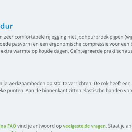
ldur
zeer comfortabele rijlegging met jodhpurbroek pijpen (wijde
n goede pasvorm en een ergonomische compressie voor een b
r extra warmte op koude dagen. Geïntegreerde praktische 
om je werkzaamheden op stal te verrichten. De rok heeft e
eke punten. Aan de binnenkant zitten elastische banden voo
vind je antwoord op
. Staat je a
ina FAQ
veelgestelde vragen