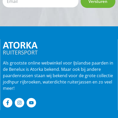
Versturen
Als grootste online webwinkel voor IJslandse paarden in
de Benelux is Atorka bekend. Maar ook bij andere
paardenrassen staan wij bekend voor de grote collectie
jodhpur rijbroeken, waterdichte ruiterjassen en zo veel
meer!