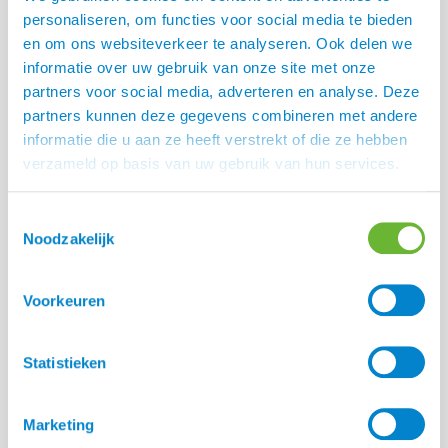
€
289,00
personaliseren, om functies voor social media te bieden
en om ons websiteverkeer te analyseren. Ook delen we
informatie over uw gebruik van onze site met onze
partners voor social media, adverteren en analyse. Deze
partners kunnen deze gegevens combineren met andere
informatie die u aan ze heeft verstrekt of die ze hebben
verzameld op basis van uw gebruik van hun services.
Toestemmingsselectie
Noodzakelijk
Stierna Stella korte
Stierna Storm
Voorkeuren
winterjas
regenjack
€
344,00
€
280,00
Statistieken
Marketing
SALE
SALE