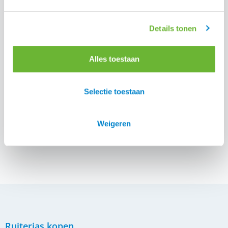
Details tonen
Alles toestaan
Selectie toestaan
Stierna Axis windjack
Stierna Storm regen
rijbroek
€
116,00
€
89,00
€
212,00
€
185,00
Weigeren
Ruiterjas kopen