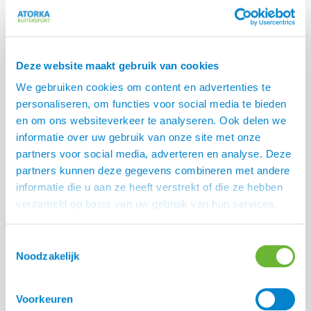
Deze website maakt gebruik van cookies
We gebruiken cookies om content en advertenties te
personaliseren, om functies voor social media te bieden
en om ons websiteverkeer te analyseren. Ook delen we
informatie over uw gebruik van onze site met onze
UHIP Artic Puffer Jack
partners voor social media, adverteren en analyse. Deze
€
309,00
UHIP Rime winter rijjas
partners kunnen deze gegevens combineren met andere
€
425,00
informatie die u aan ze heeft verstrekt of die ze hebben
verzameld op basis van uw gebruik van hun services.
Toestemmingsselectie
Noodzakelijk
Voorkeuren