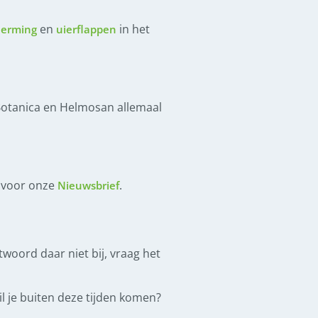
en
in het
herming
uierflappen
 Botanica en Helmosan allemaal
n voor onze
.
Nieuwsbrief
ntwoord daar niet bij, vraag het
l je buiten deze tijden komen?