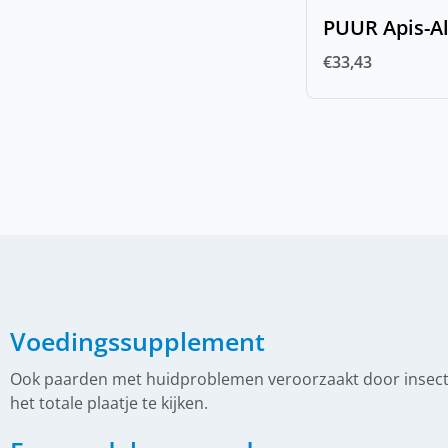
PUUR Apis-Al
(
0
)
Watertrens
€
33,43
(
0
)
IJslander Hoofdstellen
(
0
)
StepByStep
(
0
)
Frontriemen
(
0
)
Gecombineerde neusriem
(
0
)
Hoge Neusriem
(
0
)
Kopstuk
(
0
)
Lage neusriem
(
0
)
Teugels
Voedingssupplement
(
0
)
IJslander zadel
Ook paarden met huidproblemen veroorzaakt door insecte
het totale plaatje te kijken.
(
0
)
Boomloze zadels
(
0
)
Gebruikte zadels