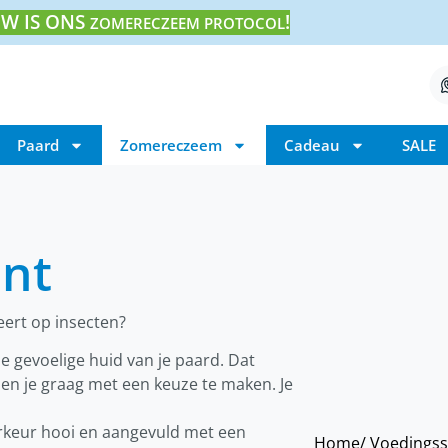
W IS ONS
!
ZOMERECZEEM PROTOCOL
Paard
Zomereczeem
Cadeau
SALE
nt
eert op insecten?
e gevoelige huid van je paard. Dat
pen je graag met een keuze te maken. Je
orkeur hooi en aangevuld met een
Home
/ Voedings