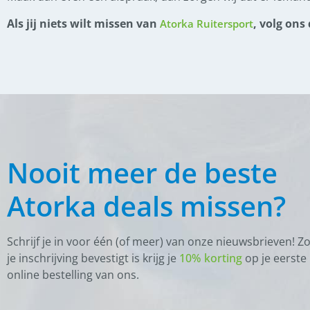
Als jij niets wilt missen van
, volg ons
Atorka Ruitersport
(
0
)
Graasmasker
(
0
)
Halsters
(
0
)
Halstertouwen
(
0
)
Overige
(
0
)
Poetsen en toiletteren
(
0
)
Slowfeeder en hooinet
Nooit meer de beste
(
0
)
Training
Atorka deals missen?
(
0
)
Vliegen, Dazen en Teken
(
0
)
Teken en Dazen
Schrijf je in voor één (of meer) van onze nieuwsbrieven! Z
(
0
)
je inschrijving bevestigt is krijg je
10% korting
op je eerste
Vliegendeken
online bestelling van ons.
(
0
)
Vliegenmaskers
(
0
)
Vliegensprays