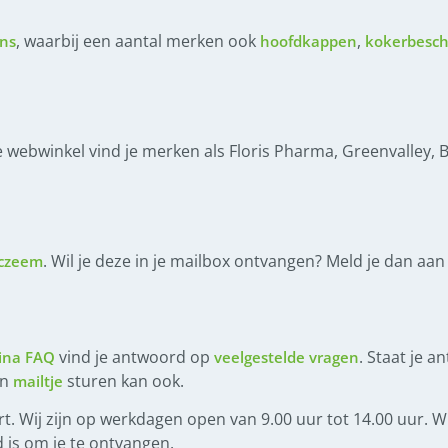
, waarbij een aantal merken ook
,
ns
hoofdkappen
kokerbesc
e webwinkel vind je merken als Floris Pharma, Greenvalley,
. Wil je deze in je mailbox ontvangen? Meld je dan aa
czeem
vind je antwoord op
. Staat je a
ina FAQ
veelgestelde vragen
en
sturen kan ook.
mailtje
t. Wij zijn op werkdagen open van 9.00 uur tot 14.00 uur. Wi
 is om je te ontvangen.