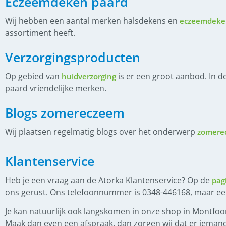
Eczeemdeken paard
(
0
)
Hans van Dijk zadelpasser
Wij hebben een aantal merken halsdekens en
eczeemdeke
assortiment heeft.
(
0
)
Lederonderhoud
(
0
)
Verzorgingsproducten
Nieuwe zadels
(
0
)
Zadelpas consult
Op gebied van
is er een groot aanbod. In d
huidverzorging
paard vriendelijke merken.
(
0
)
Paardendekens
Blogs zomereczeem
(
0
)
Eczeemdekens
(
0
)
Wij plaatsen regelmatig blogs over het onderwerp
Fleecedekens
zomere
(
0
)
Paardendeken toebehoren
Klantenservice
(
0
)
Regendekens
Heb je een vraag aan de Atorka Klantenservice? Op de
pag
(
0
)
Staldekens
ons gerust. Ons telefoonnummer is 0348-446168, maar e
(
0
)
Vliegendekens
Je kan natuurlijk ook langskomen in onze shop in Montfoor
Maak dan even een afspraak, dan zorgen wij dat er iemand
(
0
)
Stal en Weide