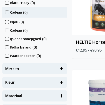
(
0
)
Black Friday
(
0
)
Cadeau
(
0
)
Bijou
(
0
)
Cadeau
(
0
)
IJslands snoepgoed
HELTIE Horse
(
0
)
Kidka Iceland
€
12,95
-
€
90,95
(
0
)
Paardenboeken
(
0
)
Sokken & Mutsen
Merken
(
0
)
Stickers
(
0
)
IJslander te koop
Kleur
(
0
)
Nieuw
Materiaal
(
0
)
NIEUW Hond