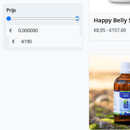
(
0
)
Luchtwegen
Prijs
(
0
)
Spieren & Gewrichten
Happy Belly 
(
0
)
Spijsverteringsstelsel
€
8,95
-
€
157,00
€
(
0
)
Zomerkriebels
€
Hoofdstellen en
(
0
)
toebehoren
(
0
)
Anatomische hoofdstellen
(
0
)
Bitten
(
0
)
Bus- en D-trens
(
0
)
Dubbel gebroken bit
(
0
)
Enkel gebroken bit
(
0
)
Fager bitten
(
0
)
Overige bitten