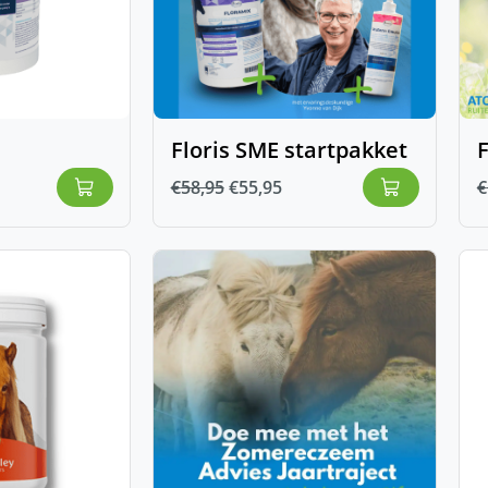
Floris SME startpakket
F
€
58,95
€
55,95
€