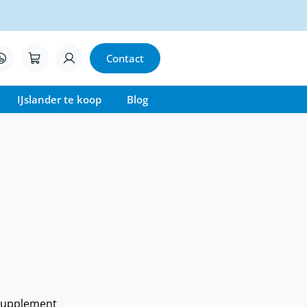
Contact
IJslander te koop
Blog
supplement