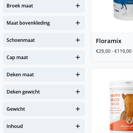
(
0
)
NIEUW Paard
Broek maat
(
0
)
NIEUW Zomereczeem
Maat bovenkleding
Zomerse must-haves voor je
(
0
)
paard
Floramix
Schoenmaat
(
0
)
Paard
€
29,00
-
€
119,00
(
0
)
Beenbescherming
Cap maat
(
0
)
FIR-Tech Paard
Deken maat
(
0
)
Gezondheid
(
0
)
Deken gewicht
Apotheek paard
(
0
)
Hoeven en benen
Gewicht
(
0
)
Huid en Vacht
(
0
)
Immuunsysteem
Inhoud