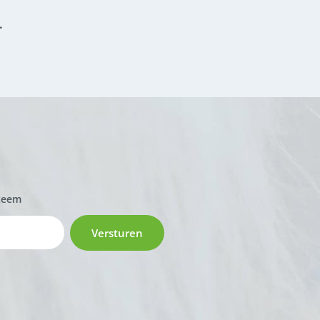
.
zeem
Versturen