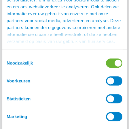
Deel:
en om ons websiteverkeer te analyseren. Ook delen we
informatie over uw gebruik van onze site met onze
partners voor social media, adverteren en analyse. Deze
partners kunnen deze gegevens combineren met andere
informatie die u aan ze heeft verstrekt of die ze hebben
verzameld op basis van uw gebruik van hun services.
Toestemmingsselectie
Noodzakelijk
Voorkeuren
Statistieken
Waarom een slowfeeder voor je paard
Marketing
Lees alle blogs