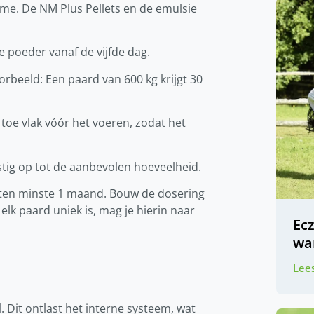
gime. De NM Plus Pellets en de emulsie
e poeder vanaf de vijfde dag.
rbeeld: Een paard van 600 kg krijgt 30
toe vlak vóór het voeren, zodat het
ustig op tot de aanbevolen hoeveelheid.
n ten minste 1 maand. Bouw de dosering
 elk paard uniek is, mag je hierin naar
Ec
wa
Lees
 Dit ontlast het interne systeem, wat