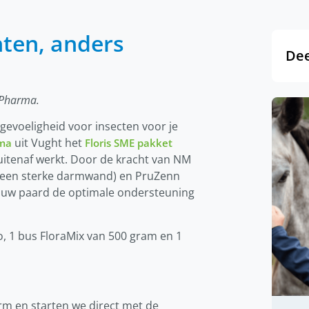
ten, anders
Dee
 Pharma.
evoeligheid voor insecten voor je
uit Vught het
rma
Floris SME pakket
buitenaf werkt. Door de kracht van NM
or een sterke darmwand) en PruZenn
 jouw paard de optimale ondersteuning
o, 1 bus FloraMix van 500 gram en 1
rm en starten we direct met de