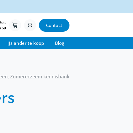
 hulp
Contact
4 69
IJslander te koop
Blog
een
,
Zomereczeem kennisbank
rs