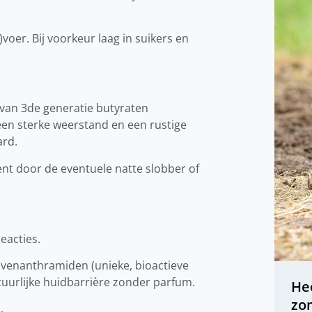
oer. Bij voorkeur laag in suikers en
 van 3de generatie butyraten
en sterke weerstand en een rustige
ard.
nt door de eventuele natte slobber of
eacties.
 avenanthramiden (unieke, bioactieve
atuurlijke huidbarrière zonder parfum.
Hee
zo
.