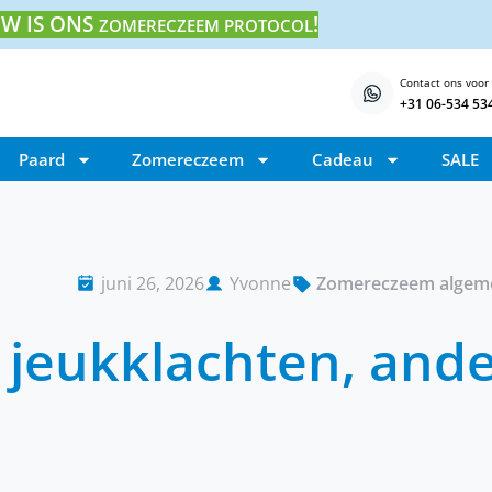
W IS ONS
!
ZOMERECZEEM PROTOCOL
Contact ons voor
+31 06-534 53
Paard
Zomereczeem
Cadeau
SALE
juni 26, 2026
Yvonne
Zomereczeem algem
jeukklachten, ande