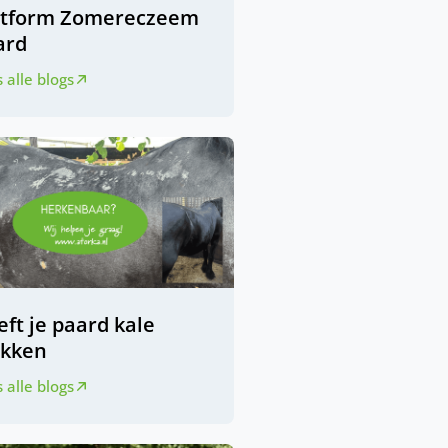
atform Zomereczeem
ard
 alle blogs
ft je paard kale
ekken
 alle blogs