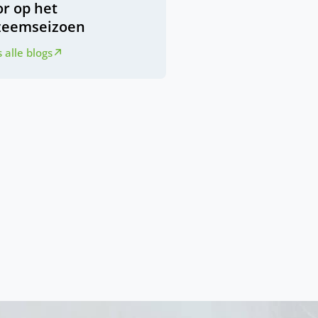
or op het
zeemseizoen
 alle blogs