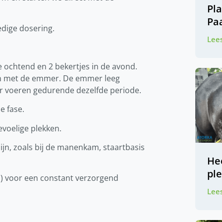
Pl
Pa
ledige dosering.
Lees
de ochtend en 2 bekertjes in de avond.
gen met de emmer. De emmer leeg
der voeren gedurende dezelfde periode.
e fase.
evoelige plekken.
ijn, zoals bij de manenkam, staartbasis
Hee
pl
d) voor een constant verzorgend
Lees