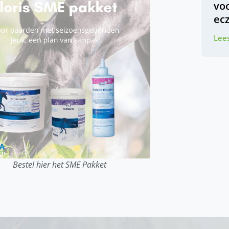
vo
ec
Lees
Bestel hier het SME Pakket