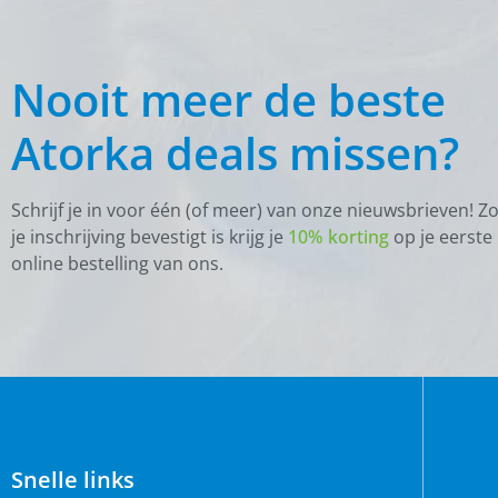
Nooit meer de beste
Atorka deals missen?
Schrijf je in voor één (of meer) van onze nieuwsbrieven! Z
je inschrijving bevestigt is krijg je
10% korting
op je eerste
online bestelling van ons.
Snelle links