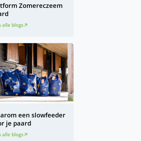
atform Zomereczeem
ard
 alle blogs
arom een slowfeeder
r je paard
 alle blogs