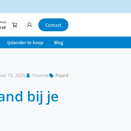
 hulp
Contact
4 69
IJslander te koop
Blog
mei 19, 2025
Yvonne
Paard
nd bij je