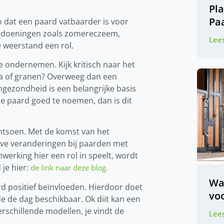
Pl
Pa
 dat een paard vatbaarder is voor
andoeningen zoals zomereczeem,
Lees
 weerstand een rol.
e ondernemen. Kijk kritisch naar het
oja of granen? Overweeg dan een
gezondheid is een belangrijke basis
je paard goed te noemen, dan is dit
ntsoen. Met de komst van het
eve veranderingen bij paarden met
rking hier een rol in speelt, wordt
 je hier:
de link naar deze blog.
Wa
d positief beïnvloeden. Hierdoor doet
voo
 de dag beschikbaar. Ok diit kan een
erschillende modellen, je vindt de
Lees