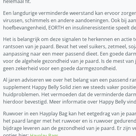
helemaal fit.
Een langdurige verminderde weerstand kan ervoor zorgen
virussen, schimmels en andere aandoeningen. Ook bij a
hoefbevangenheid, EORTH en insulineresistentie speelt de
Het is belangrijk om deze signalen te herkennen en actie t
rantsoen van je paard. Bevat het veel suikers, zetmeel, s
aanpassing naar een meer passend dieet. Een goede darm
voor de algehele gezondheid van je paard. Is de mest van 
geen zekerheid voor een goede darmgezondheid.
Al jaren adviseren we over het belang van een passend ra
supplement Happy Belly Solid zien we steeds vaker positi
huidproblemen. Het vermoeden dat de verminderde darmwe
hierdoor bevestigd. Meer informatie over Happy Belly vind
Ruwvoer in een Hayplay Bag kan het eetgedrag van je paar
het paard langer met het ruwvoer en is ruwvoer gedurende
bijdrage leveren aan de gezondheid van je paard. Er zijn v
opties hier:
.
Hayplay Bags