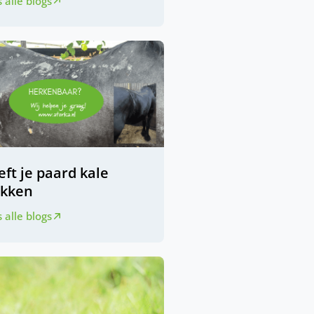
 alle blogs
ft je paard kale
ekken
 alle blogs