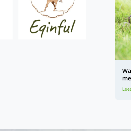
Wa
me
Lees