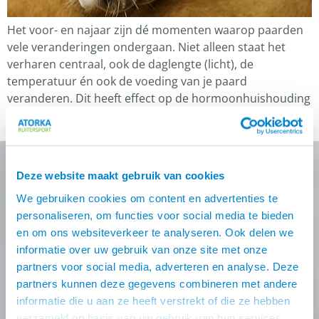
Het voor- en najaar zijn dé momenten waarop paarden
vele veranderingen ondergaan. Niet alleen staat het
verharen centraal, ook de daglengte (licht), de
temperatuur én ook de voeding van je paard
veranderen. Dit heeft effect op de hormoonhuishouding
en stofwisseling van je paard. Het voor- en najaar zijn
intensieve periodes voor de lever en nieren. […]
Deze website maakt gebruik van cookies
Nooit meer de beste Atorka
We gebruiken cookies om content en advertenties te
personaliseren, om functies voor social media te bieden
deals missen?
en om ons websiteverkeer te analyseren. Ook delen we
informatie over uw gebruik van onze site met onze
Schrijf je in voor één (of meer) van onze nieuwsbrieven!
partners voor social media, adverteren en analyse. Deze
Zodra je inschrijving bevestigt is krijg je
10% korting
op
partners kunnen deze gegevens combineren met andere
je eerste online bestelling van ons.
informatie die u aan ze heeft verstrekt of die ze hebben
verzameld op basis van uw gebruik van hun services.