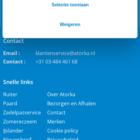
meer!
Selectie toestaan
Weigeren
Contact
Email :
klantenservice@atorka.nl
Contact :
+31 03-484 461 68
Snelle links
Ruiter
Over Atorka
Paard
Bezorgen en Afhalen
Zadelpasservice
Contact
Zomereczeem
Merken
IJslander
Cookie policy
Nieuwsbrief
Privacybeleid