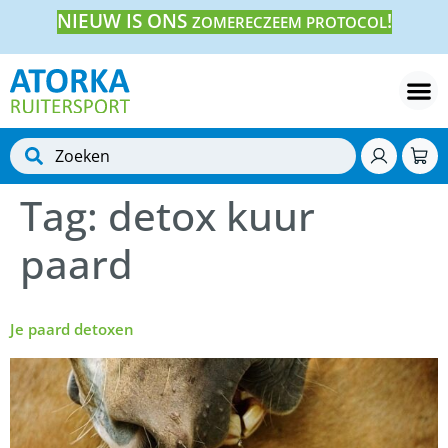
NIEUW IS ONS
!
ZOMERECZEEM PROTOCOL
Tag:
detox kuur
paard
Je paard detoxen