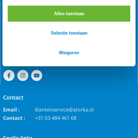
Alles toestaan
Als grootste online webwinkel voor IJslandse paarden in
Selectie toestaan
de Benelux is Atorka bekend. Maar ook bij andere
paardenrassen staan wij bekend voor de grote collectie
jodhpur rijbroeken, waterdichte ruiterjassen en zo veel
Weigeren
meer!
Contact
Email :
klantenservice@atorka.nl
Contact :
+31 03-484 461 68