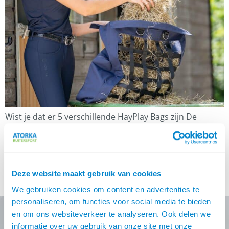
Wist je dat er 5 verschillende HayPlay Bags zijn De
HayPlay Bag is ontwikkeld om het voeren van ruwvoer
slimmer, gezonder en duurzamer te maken. Geen
verspilling meer, minder stress voor het paard en
eenvoudig in gebruik voor de eigenaar. Door continu
Deze website maakt gebruik van cookies
toegang tot hooi te bieden, voorkom je maag- en
darmproblemen die kunnen ontstaan […]
We gebruiken cookies om content en advertenties te
personaliseren, om functies voor social media te bieden
en om ons websiteverkeer te analyseren. Ook delen we
informatie over uw gebruik van onze site met onze