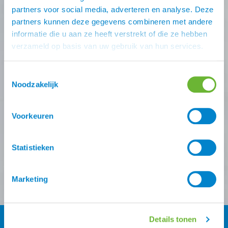
Nooit meer de beste Atorka
partners voor social media, adverteren en analyse. Deze
partners kunnen deze gegevens combineren met andere
deals missen?
informatie die u aan ze heeft verstrekt of die ze hebben
verzameld op basis van uw gebruik van hun services.
Schrijf je in voor één (of meer) van onze nieuwsbrieven!
Zodra je inschrijving bevestigt is krijg je
10% korting
op
Toestemmingsselectie
je eerste online bestelling van ons.
Noodzakelijk
Ontvang onze nieuwsbrief
Voorkeuren
Atorka algemeen
Zomereczeem
Statistieken
Versturen
Marketing
Details tonen