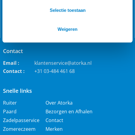
jodhpur rijbroeken, waterdichte ruiterjassen en zo veel
Selectie toestaan
meer!
Weigeren
Contact
Email :
klantenservice@atorka.nl
Contact :
+31 03-484 461 68
Snelle links
Ruiter
Over Atorka
Paard
Bezorgen en Afhalen
Zadelpasservice
Contact
Zomereczeem
Merken