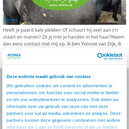
Heeft je paard kale plekken Of schuurt hij veel aan z’n
staart en manen? Zit jij met je handen in het haar?Neem
dan eens contact met mij op. Ik ben Yvonne van Dijk, ik
heb ruim 26 jaar ervaring met zomereczeem. Braella en
Fákur waren mijn leermeesters, beide IJslandse paarden.
Wat hebben zij mij veel […]
Deze website maakt gebruik van cookies
We gebruiken cookies om content en advertenties te
Nooit meer de beste Atorka
personaliseren, om functies voor social media te bieden
en om ons websiteverkeer te analyseren. Ook delen we
deals missen?
informatie over uw gebruik van onze site met onze
partners voor social media, adverteren en analyse. Deze
Schrijf je in voor één (of meer) van onze nieuwsbrieven!
partners kunnen deze gegevens combineren met andere
Zodra je inschrijving bevestigt is krijg je
10% korting
op
informatie die u aan ze heeft verstrekt of die ze hebben