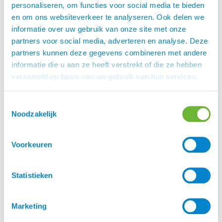
bewezen werking die zelfs beter is dan […]
personaliseren, om functies voor social media te bieden
en om ons websiteverkeer te analyseren. Ook delen we
Laat je niet lymen, Ticks off!
informatie over uw gebruik van onze site met onze
partners voor social media, adverteren en analyse. Deze
partners kunnen deze gegevens combineren met andere
informatie die u aan ze heeft verstrekt of die ze hebben
verzameld op basis van uw gebruik van hun services.
Toestemmingsselectie
Noodzakelijk
Voorkeuren
Statistieken
Je kent het vast wel. Je bent lekker met je paard op een
Marketing
bosrit geweest en je komt thuis en ontdekt bij jezelf