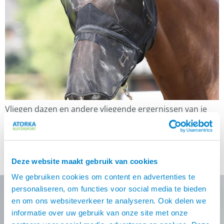
Vliegen dazen en andere vliegende ergernissen van je
paard. Elk jaar zien we het weer gebeuren: onze paarden
worden gek van die vervelende vliegen, dazen en ander
gespuis. In de lente en zomer zijn ze overal – in de wei,
op stal, rond de ogen, neus en mond, op de benen, en
Deze website maakt gebruik van cookies
zelfs onder de […]
We gebruiken cookies om content en advertenties te
personaliseren, om functies voor social media te bieden
en om ons websiteverkeer te analyseren. Ook delen we
informatie over uw gebruik van onze site met onze
Nooit meer de beste Atorka