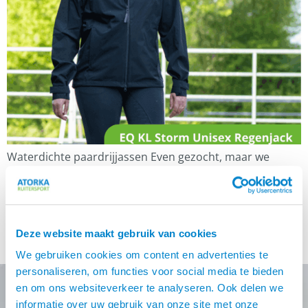
Waterdichte paardrijjassen Even gezocht, maar we
hebben ze gevonden! Waterdichte paardrijjassen voor
zowel dames als heren. Want niemand wil kletsnat
worden tijdens een heerlijke buitenrit. Korte jassen zijn
ideaal voor het rijden, maar ook onze lange jassen zijn
Deze website maakt gebruik van cookies
perfect om in te paardrijden. Wij waren op zoek naar
écht goede paardrijjassen. Een paar jaar geleden, […]
We gebruiken cookies om content en advertenties te
personaliseren, om functies voor social media te bieden
en om ons websiteverkeer te analyseren. Ook delen we
informatie over uw gebruik van onze site met onze