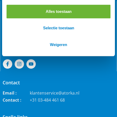
Alles toestaan
Als grootste online webwinkel voor IJslandse paarden in
Selectie toestaan
de Benelux is Atorka bekend. Maar ook bij andere
paardenrassen staan wij bekend voor de grote collectie
jodhpur rijbroeken, waterdichte ruiterjassen en zo veel
Weigeren
meer!
Contact
Email :
klantenservice@atorka.nl
Contact :
+31 03-484 461 68