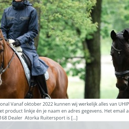
l Vanaf oktober 2022 kunnen wij werkelijk alles van UHIP le
het product linkje én je naam en adres gegevens. Het email 
68 Dealer Atorka Ruitersport is […]