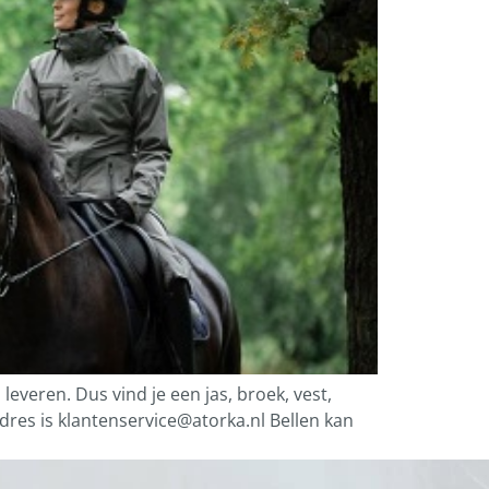
veren. Dus vind je een jas, broek, vest,
adres is
klantenservice@atorka.nl
Bellen kan