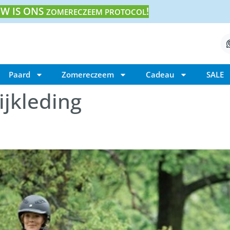
W IS ONS
!
ZOMERECZEEM PROTOCOL
Paard
Zomereczeem
Cadeau
SALE
ijkleding