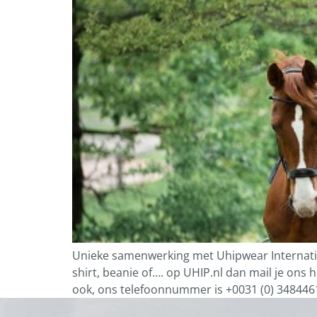
Unieke samenwerking met Uhipwear Internationa
shirt, beanie of…. op UHIP.nl dan mail je ons 
ook, ons telefoonnummer is +0031 (0) 3484461