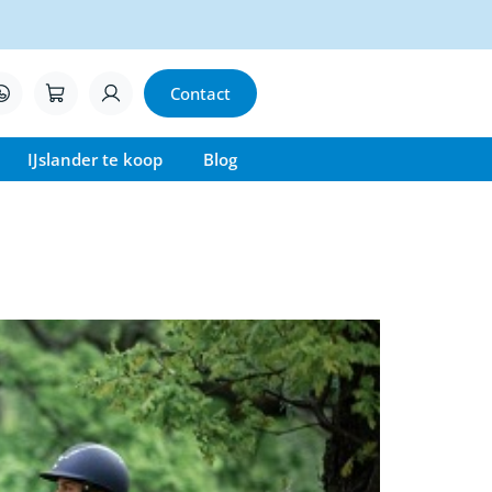
Contact
IJslander te koop
Blog