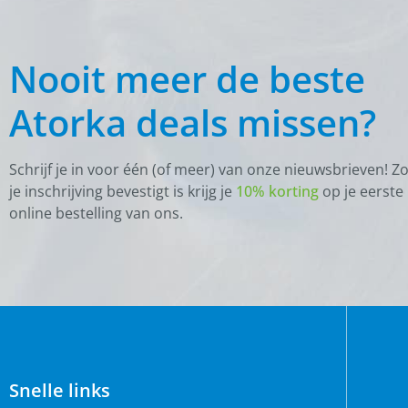
Nooit meer de beste
Atorka deals missen?
Schrijf je in voor één (of meer) van onze nieuwsbrieven! Z
je inschrijving bevestigt is krijg je
10% korting
op je eerste
online bestelling van ons.
Snelle links