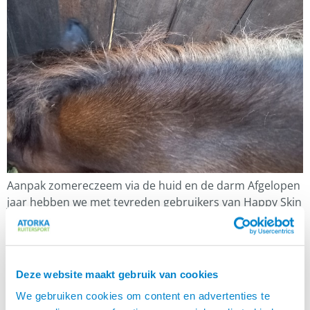
Aanpak zomereczeem via de huid en de darm Afgelopen
jaar hebben we met tevreden gebruikers van Happy Skin
gesproken. Een stappenplan gemaakt en dat
presenteren wij in deze blog. Stappenplan Aanpak
zomereczeem via de huid en de darm zodat je paard
steeds minder een eczeemdeken op hoeft:
Deze website maakt gebruik van cookies
Ondersteuning met Happy Belly Solid voor een gezonde
We gebruiken cookies om content en advertenties te
[…]