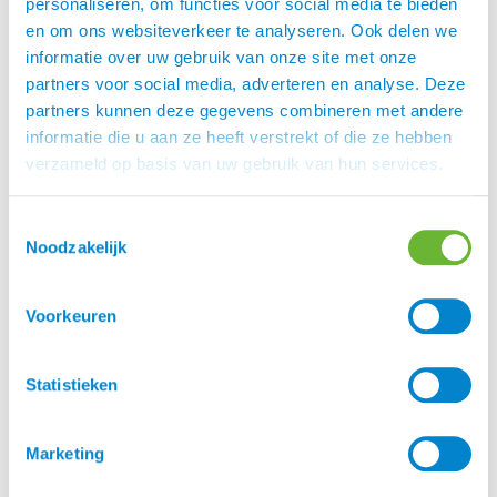
personaliseren, om functies voor social media te bieden
en om ons websiteverkeer te analyseren. Ook delen we
De beste muggenspray voor je paard?
informatie over uw gebruik van onze site met onze
partners voor social media, adverteren en analyse. Deze
partners kunnen deze gegevens combineren met andere
informatie die u aan ze heeft verstrekt of die ze hebben
verzameld op basis van uw gebruik van hun services.
Toestemmingsselectie
Noodzakelijk
Voorkeuren
Statistieken
Stel je doet alles voor je paard met staart en
maneneczeem (SME), het voerbeleid is prima! Je paard
Marketing
heeft geen overgewicht. Toch heeft je paard nog steeds
kriebels. Dan is het tijd om Happy Belly Solid te gaan