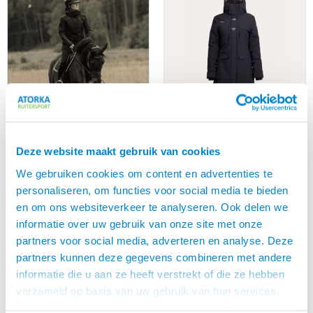
UHIP Rainy jack 2.0
UHIP Urban Stretch
Deze website maakt gebruik van cookies
Coat
€
215,00
We gebruiken cookies om content en advertenties te
€
375,00
personaliseren, om functies voor social media te bieden
en om ons websiteverkeer te analyseren. Ook delen we
informatie over uw gebruik van onze site met onze
partners voor social media, adverteren en analyse. Deze
partners kunnen deze gegevens combineren met andere
informatie die u aan ze heeft verstrekt of die ze hebben
verzameld op basis van uw gebruik van hun services.