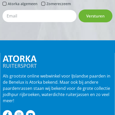
Atorka algemeen
Zomereczeem
Versturen
Als grootste online webwinkel voor IJslandse paarden in
de Benelux is Atorka bekend. Maar ook bij andere
paardenrassen staan wij bekend voor de grote collectie
jodhpur rijbroeken, waterdichte ruiterjassen en zo veel
meer!