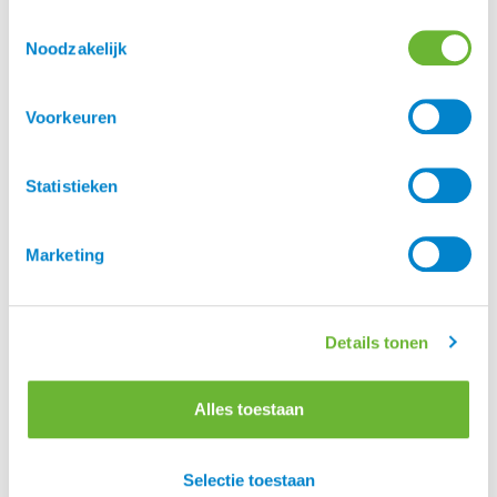
Toestemmingsselectie
Noodzakelijk
Voorkeuren
Statistieken
UHIP Artic Puffer Coat
Extended
UHIP Rime winter rijjas
€
415,00
Marketing
€
425,00
Details tonen
Alles toestaan
Selectie toestaan