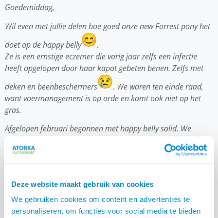
Goedemiddag,
Wil even met jullie delen hoe goed onze new Forrest pony het
doet op de happy belly
.
Ze is een ernstige eczemer die vorig jaar zelfs een infectie
heeft opgelopen door haar kapot gebeten benen. Zelfs met
deken en beenbeschermers
. We waren ten einde raad,
want voermanagement is op orde en komt ook niet op het
gras.
Afgelopen februari begonnen met happy belly solid. We
hoopten dit jaar 10% verbetering te zien, omdat we laat
begonnen zijn met de solid.
Naast de solid sprayen we haar met de happy belly huidspray
en de buzz off.
Deze website maakt gebruik van cookies
Het ging zo goed dat we stiekem hoopten op 25% verbetering.
We gebruiken cookies om content en advertenties te
Maar gisteren voor het eerst een 3/4 dag zonder deken
personaliseren, om functies voor social media te bieden
gestaan, vannacht de deken opgehad en ook nu weer zonder