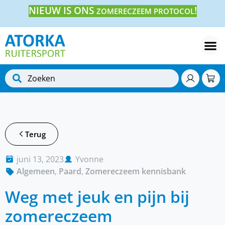
NIEUW IS ONS
!
ZOMERECZEEM PROTOCOL
Terug
juni 13, 2023
Yvonne
Algemeen
,
Paard
,
Zomereczeem kennisbank
Weg met jeuk en pijn bij
zomereczeem