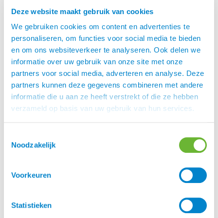
Email:
Rikkesanting@gmail.com
Deze website maakt gebruik van cookies
Telefoon: 0613760382
We gebruiken cookies om content en advertenties te
personaliseren, om functies voor social media te bieden
IJslandse Paarden te koop via Atorka
en om ons websiteverkeer te analyseren. Ook delen we
Aangezien er weinig plekken zijn waar
informatie over uw gebruik van onze site met onze
geïnteresseerden en potentiële kopers zich
partners voor social media, adverteren en analyse. Deze
kunnen oriënteren op de aankoop van IJslandse
partners kunnen deze gegevens combineren met andere
paarden, biedt Atorka de gelegenheid om via deze
informatie die u aan ze heeft verstrekt of die ze hebben
site te adverteren.
verzameld op basis van uw gebruik van hun services.
Mag jouw paard ook op deze pagina te koop
worden aangeboden? Mail dan naar Nike, zij
Toestemmingsselectie
verzorgt deze advertenties, haar email adres
Noodzakelijk
is
info@atorka.nl
Wij bieden deze mogelijkheid gratis aan, maar
Voorkeuren
gezien het vele werk wat het soms met zich
meebrengt, is een vrijwillige bedrage welkom. Ons
Statistieken
bereik is groot, groter van veel gratis pagina’s.