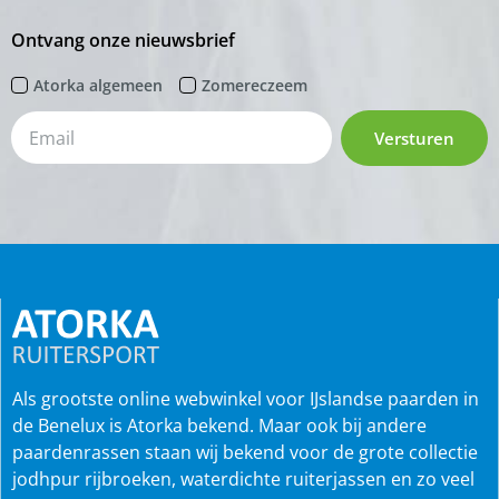
Ontvang onze nieuwsbrief
Atorka algemeen
Zomereczeem
Versturen
Als grootste online webwinkel voor IJslandse paarden in
de Benelux is Atorka bekend. Maar ook bij andere
paardenrassen staan wij bekend voor de grote collectie
jodhpur rijbroeken, waterdichte ruiterjassen en zo veel