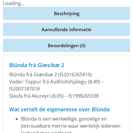
Loading...
Beschrijving
Aanvullende informatie
Beoordelingen (0)
Blúnda frá Glæsibæ 2
Blúnda frá Glæsibæ 2 (IS2016265419)
Vader: Toppur frá Auðholtshjálegu (8,49) –
IS2007187018
Slaufa frá Akureyri (8,05) – IS1998265598
Wat vertelt de eigenaresse over Blúnda
Blúnda is een werkwillige, gevoelige en
betrouwbare merrie waar werkelijk iedereen
lachend mee wegloopt.