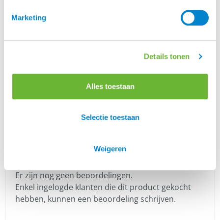
Daarnaast versturen wij ieder kwartaal een
Nieuwsbrief met daarin de verkooppaarden van
Marketing
dat moment.
Let op: Atorka is geen eigenaar of bemiddelaar van
verkooppaarden die op deze site staan. Wij dragen
Details tonen
derhalve ook geen enkele verantwoordelijkheid
voor de juistheid van de advertenties.
Alles toestaan
Merk
Selectie toestaan
Verkooppaarden
Weigeren
Er zijn nog geen beoordelingen.
Enkel ingelogde klanten die dit product gekocht
hebben, kunnen een beoordeling schrijven.