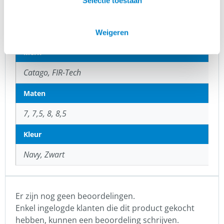
Selectie toestaan
inmiddels beroemde
collectie voor paard
FIR-Tech
en mens aan.
Weigeren
Merk
Catago, FIR-Tech
Maten
7, 7,5, 8, 8,5
Kleur
Navy, Zwart
Er zijn nog geen beoordelingen.
Enkel ingelogde klanten die dit product gekocht
hebben, kunnen een beoordeling schrijven.