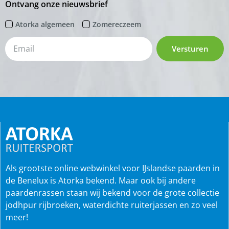
Ontvang onze nieuwsbrief
Atorka algemeen
Zomereczeem
Versturen
Als grootste online webwinkel voor IJslandse paarden in
de Benelux is Atorka bekend. Maar ook bij andere
paardenrassen staan wij bekend voor de grote collectie
jodhpur rijbroeken, waterdichte ruiterjassen en zo veel
meer!