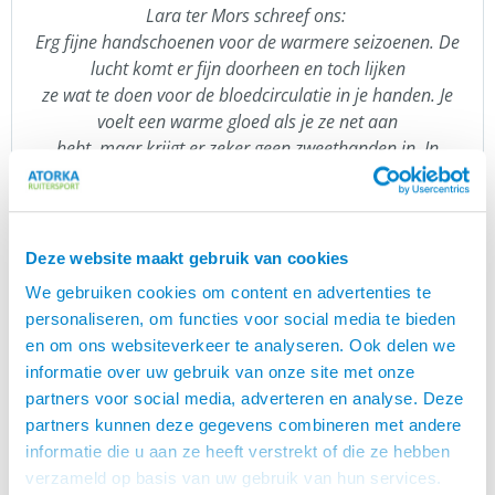
Lara ter Mors schreef ons:
Erg fijne handschoenen voor de warmere seizoenen. De
lucht komt er fijn doorheen en toch lijken
ze wat te doen voor de bloedcirculatie in je handen. Je
voelt een warme gloed als je ze net aan
hebt, maar krijgt er zeker geen zweethanden in. In
eerste instantie leken ze me wat glad, maar
uiteindelijk bleken ze toch prima grip te hebben. Al met
al een aanrader!
Deze website maakt gebruik van cookies
Catago FIR-Tech
We gebruiken cookies om content en advertenties te
FIR-Tech staat voor: Far Infrared Rays Technology.
personaliseren, om functies voor social media te bieden
De FIR-Tech producten van Catago kenmerken zich
en om ons websiteverkeer te analyseren. Ook delen we
door de keramische deeltjes, verweven in de stof.
informatie over uw gebruik van onze site met onze
Deze deeltjes weerkaatsen de lichaamswarmte. Je
partners voor social media, adverteren en analyse. Deze
kunt het vergelijken met de straling in een
partners kunnen deze gegevens combineren met andere
infraroodsauna. De keramische deeltjes zorgen
informatie die u aan ze heeft verstrekt of die ze hebben
voor een betere doorbloeding, opwarming van de
verzameld op basis van uw gebruik van hun services.