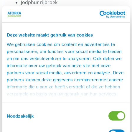
Jodphur rijbroek
4-way stretch
Waterbestendig / waterafstotend
Comfortabel
Full Grip
Deze website maakt gebruik van cookies
Perfecte pasvorm / zit echt super lekker
Steviger tailleband met riemlussen en
We gebruiken cookies om content en advertenties te
dubbele knoopsluiting aan de voorkant
personaliseren, om functies voor social media te bieden
Ritsen op de kuiten bieden meer ruimte voor
en om ons websiteverkeer te analyseren. Ook delen we
de laarzen
informatie over uw gebruik van onze site met onze
Diepe voorzakken, geschikt voor mobiele
partners voor social media, adverteren en analyse. Deze
telefoon
partners kunnen deze gegevens combineren met andere
Prettige ton-sur-ton CATAGO-logo grip
informatie die u aan ze heeft verstrekt of die ze hebben
Kleur: zwart
verzameld op basis van uw gebruik van hun services.
Jodhpur rijbroek dames
Toestemmingsselectie
Ben je op zoek naar dé perfecte jodhpur rijbroek?
Noodzakelijk
Dan ben je bij Atorka aan het juiste adres! We
durven gerust te zeggen dat we de grootste