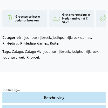
Gratis verzending in
Grootste collectie
Nederland vanaf €
Jodphur broeken
59,-*.
Categorieën:
Jodhpur rijbroek
,
Jodhpur rijbroek dames
,
Rijkleding
,
Rijkleding dames
,
Ruiter
Tags:
Catago
,
Catago Vivi Jodphur rijbroek
,
jodphur rijbroek
,
Jodphurbroek
,
Rijbroek
Loading...
Beschrijving