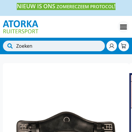
NIEUW IS ONS
!
ZOMERECZEEM PROTOCOL