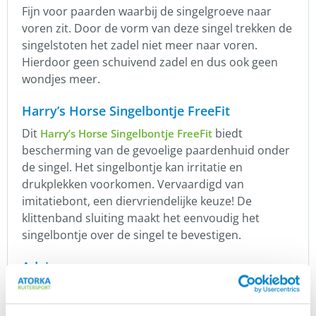
Fijn voor paarden waarbij de singelgroeve naar
voren zit. Door de vorm van deze singel trekken de
singelstoten het zadel niet meer naar voren.
Hierdoor geen schuivend zadel en dus ook geen
wondjes meer.
Harry’s Horse Singelbontje FreeFit
Dit
biedt
Harry’s Horse Singelbontje FreeFit
bescherming van de gevoelige paardenhuid onder
de singel. Het singelbontje kan irritatie en
drukplekken voorkomen. Vervaardigd van
imitatiebont, een diervriendelijke keuze! De
klittenband sluiting maakt het eenvoudig het
singelbontje over de singel te bevestigen.
Advies
Heb je advies nodig met betrekking tot de ligging
van je zadel of de keus van een goed passende