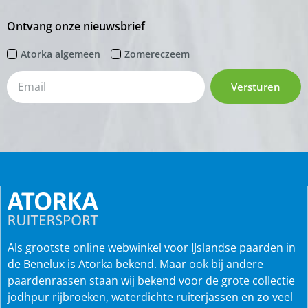
Ontvang onze nieuwsbrief
Atorka algemeen
Zomereczeem
Versturen
Als grootste online webwinkel voor IJslandse paarden in
de Benelux is Atorka bekend. Maar ook bij andere
paardenrassen staan wij bekend voor de grote collectie
jodhpur rijbroeken, waterdichte ruiterjassen en zo veel