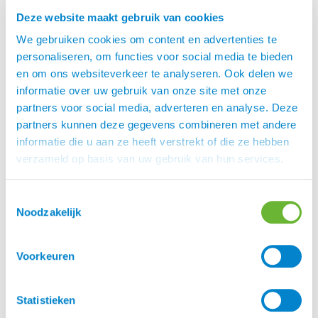
singel? Neem dan contact op onze zadelpasser
Deze website maakt gebruik van cookies
Hans van Dijk, zijn telefoonnummer is 06 287 13
577. Een mail sturen kan ook, naar
We gebruiken cookies om content en advertenties te
hans@atorka.nl
personaliseren, om functies voor social media te bieden
Harry’s Horse
en om ons websiteverkeer te analyseren. Ook delen we
informatie over uw gebruik van onze site met onze
De filosofie van
is “Paardensport en
Harry’s Horse
partners voor social media, adverteren en analyse. Deze
geluk zijn onlosmakelijk met elkaar verbonden”. Zij
partners kunnen deze gegevens combineren met andere
leveren al sinds 1974 de mooiste producten om
informatie die u aan ze heeft verstrekt of die ze hebben
maximaal te kunnen genieten van al het moois dat
verzameld op basis van uw gebruik van hun services.
de paardensport te bieden heeft.
Harry’s Horse® is in staat trends te vertalen naar
Toestemmingsselectie
vooruitstrevende concepten en uiteindelijk een
Noodzakelijk
zeer bruikbaar eindproduct. Het is het streven om
de paardenliefhebber altijd toegang te geven tot
Voorkeuren
de meest recente ontwikkelingen op het gebied
van materiaal, veiligheid, pasvorm en functie. De
producten zijn constant aan veranderingen
Statistieken
onderhevig om te voldoen aan de steeds strenger