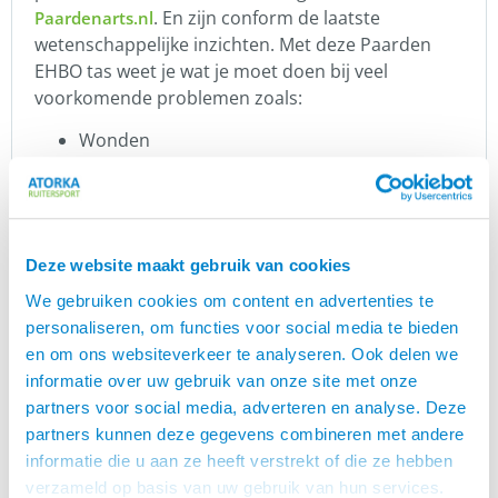
. En zijn conform de laatste
Paardenarts.nl
wetenschappelijke inzichten. Met deze Paarden
EHBO tas weet je wat je moet doen bij veel
voorkomende problemen zoals:
Wonden
Koliek
Hoefzweer
Teken
Koorts
Deze website maakt gebruik van cookies
Ernstige bloedingen
Oogproblemen
We gebruiken cookies om content en advertenties te
En je leert ook wanneer je direct je dierenarts moet
personaliseren, om functies voor social media te bieden
bellen, hoe je een verband aanlegt of een
en om ons websiteverkeer te analyseren. Ook delen we
noodhalster gebruikt. Want in de tas vind je naast
informatie over uw gebruik van onze site met onze
producten ook een duidelijke EHBO wijzer met
partners voor social media, adverteren en analyse. Deze
informatie en voorzien van QR codes. Door de QR
partners kunnen deze gegevens combineren met andere
code in te scannen kom je direct op een duidelijke
informatie die u aan ze heeft verstrekt of die ze hebben
uitleg wat je kan doen, totdat de dierenarts er is.
verzameld op basis van uw gebruik van hun services.