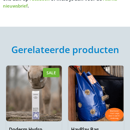
.
nieuwsbrief
Gerelateerde producten
SALE
Doderm Hydro
HayPlay Bag