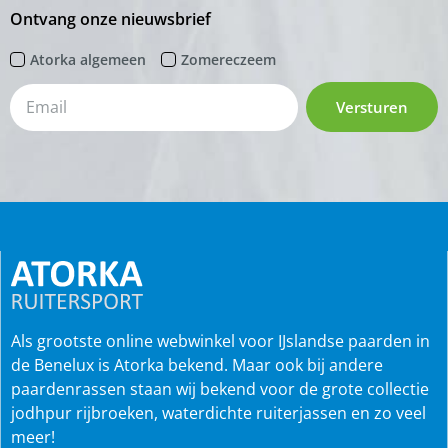
Ontvang onze nieuwsbrief
Atorka algemeen
Zomereczeem
Versturen
Als grootste online webwinkel voor IJslandse paarden in
de Benelux is Atorka bekend. Maar ook bij andere
paardenrassen staan wij bekend voor de grote collectie
jodhpur rijbroeken, waterdichte ruiterjassen en zo veel
meer!