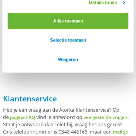
Details tonen
Kleur
Wit, Zwart
Alles toestaan
Selectie toestaan
Er zijn nog geen beoordelingen.
Enkel ingelogde klanten die dit product gekocht
hebben, kunnen een beoordeling schrijven.
Weigeren
Klantenservice
Heb je een vraag aan de Atorka Klantenservice? Op
de
vind je antwoord op
.
pagina FAQ
veelgestelde vragen
Staat je antwoord daar niet bij, vraag het ons gerust.
Ons telefoonnummer is 0348-446168, maar een
mailtje