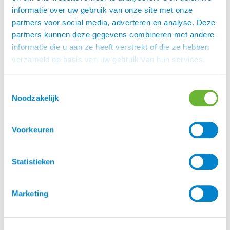
Klittenband sluiting
informatie over uw gebruik van onze site met onze
No-Turn Boots voorzien van stopper
partners voor social media, adverteren en analyse. Deze
partners kunnen deze gegevens combineren met andere
Eques
informatie die u aan ze heeft verstrekt of die ze hebben
is een prachtig Deens merk, speciaal voor
Eques
verzameld op basis van uw gebruik van hun services.
IJslanders. Rasmus Møller Jensen is begonnen met
zadels, maar inmiddels heeft Eques meer dan 300
Toestemmingsselectie
unieke artikelen in het assortiment. Eques heeft
Noodzakelijk
prachtige kwaliteit zadels, een mooie lijn
hoofdstellen en een geweldige kledingcollectie.
Voorkeuren
Deken maten
Statistieken
M, S
Marketing
Merk
Eques