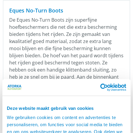
Eques No-Turn Boots
De Eques No-Turn Boots zijn superfijne
hoefbeschermers die net die extra bescherming
bieden tijdens het rijden. Ze zijn gemaakt van
kwalitatief goed materiaal, zodat ze extra lang
mooi blijven en die fijne bescherming kunnen
blijven bieden. De hoef van het paard wordt tijdens
het rijden goed beschermd tegen stoten. Ze
hebben ook een handige klittenband sluiting, zo
heb je ze snel om bij je paard. Aan de binnenkant
zit een stopper die ervoor zorgt dat ze niet
draaien. De hoogte aan de achterzijde is bij maat S
11 centimeter, bij maat M is dit 12 centimeter.
Deze website maakt gebruik van cookies
Kenmerken Eques Eques No-Turn Boots
We gebruiken cookies om content en advertenties te
Bieden lichte bescherming
personaliseren, om functies voor social media te bieden
Kwalitatief materiaal
en om ons websiteverkeer te analyseren. Ook delen we