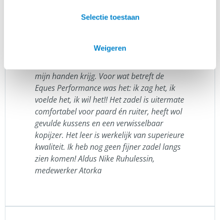
vind. Fijne zachte, maar toch wel wat
grotere kniewrongen, zodat ik makkelijk
Selectie toestaan
kan zitten, zonder het gevoel te hebben dat
ik in een bepaalde houding gedwongen
Weigeren
wordt. Nu heb ik natuurlijk het geluk dat ik
bij Atorka werk en dus alle zadels zelf in
mijn handen krijg. Voor wat betreft de
Eques Performance was het: ik zag het, ik
voelde het, ik wil het!!
Het zadel is uitermate
comfortabel voor paard én ruiter, heeft wol
gevulde kussens en een verwisselbaar
kopijzer. Het leer is werkelijk van superieure
kwaliteit. Ik heb nog geen fijner zadel langs
zien komen! Aldus Nike Ruhulessin,
medewerker Atorka