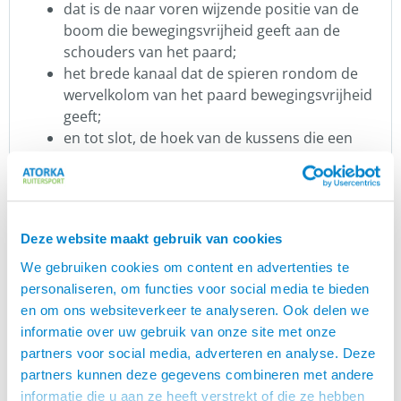
dat is de naar voren wijzende positie van de
boom die bewegingsvrijheid geeft aan de
schouders van het paard;
het brede kanaal dat de spieren rondom de
wervelkolom van het paard bewegingsvrijheid
geeft;
en tot slot, de hoek van de kussens die een
opmerkelijk nauw contact met het paard
geeft.
Het nauwe contact van dit zadel is ideaal in
situaties waarin u het paard van zijn beste kant
Deze website maakt gebruik van cookies
moet laten zien, bijvoorbeeld op wedstrijden of
fokshows. De korte kniewrong fungeert meestal als
We gebruiken cookies om content en advertenties te
dijbeensteun en zorgt er zo voor dat er ruimte is
personaliseren, om functies voor social media te bieden
voor alle soorten benen.
en om ons websiteverkeer te analyseren. Ook delen we
De ruiter wordt goed ondersteund in dit zadel, dus
informatie over uw gebruik van onze site met onze
mijn aanbeveling is om een ​​maat groter te nemen
partners voor social media, adverteren en analyse. Deze
als je tussen twee maten in zit.
partners kunnen deze gegevens combineren met andere
informatie die u aan ze heeft verstrekt of die ze hebben