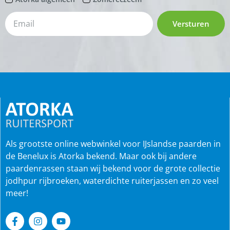
Versturen
Als grootste online webwinkel voor IJslandse paarden in
de Benelux is Atorka bekend. Maar ook bij andere
paardenrassen staan wij bekend voor de grote collectie
jodhpur rijbroeken, waterdichte ruiterjassen en zo veel
meer!