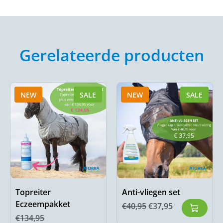
Gerelateerde producten
NEW
SALE
NEW
SALE
Topreiter
Anti-vliegen set
Eczeempakket
€
40,95
€
37,95
€
134,95