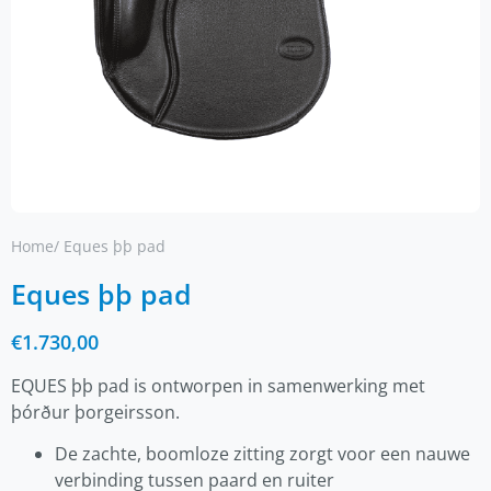
Home
/ Eques þþ pad
Eques þþ pad
€
1.730,00
EQUES þþ pad is ontworpen in samenwerking met
þórður þorgeirsson.
De zachte, boomloze zitting zorgt voor een nauwe
verbinding tussen paard en ruiter