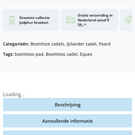
Gratis verzending in
Grootste collectie
Nederland vanaf €
Jodphur broeken
59,-*.
Categorieën:
Boomloze zadels
,
IJslander zadel
,
Paard
Tags:
boomloos pad
,
Boomloos zadel
,
Eques
Loading...
Beschrijving
Aanvullende informatie