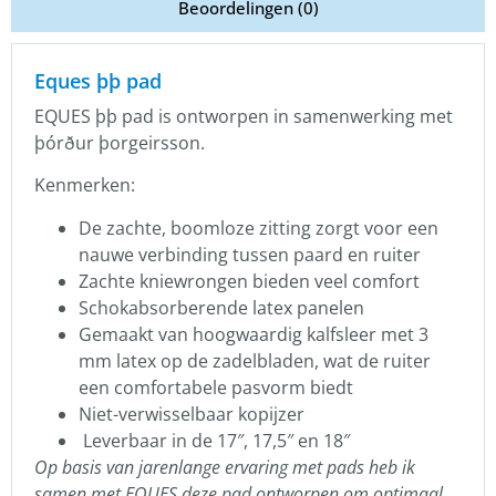
Beoordelingen (0)
Eques þþ pad
EQUES þþ pad is ontworpen in samenwerking met
þórður þorgeirsson.
Kenmerken:
De zachte, boomloze zitting zorgt voor een
nauwe verbinding tussen paard en ruiter
Zachte kniewrongen bieden veel comfort
Schokabsorberende latex panelen
Gemaakt van hoogwaardig kalfsleer met 3
mm latex op de zadelbladen, wat de ruiter
een comfortabele pasvorm biedt
Niet-verwisselbaar kopijzer
Leverbaar in de 17″, 17,5″ en 18″
Op basis van jarenlange ervaring met pads heb ik
samen met EQUES deze pad ontworpen om optimaal