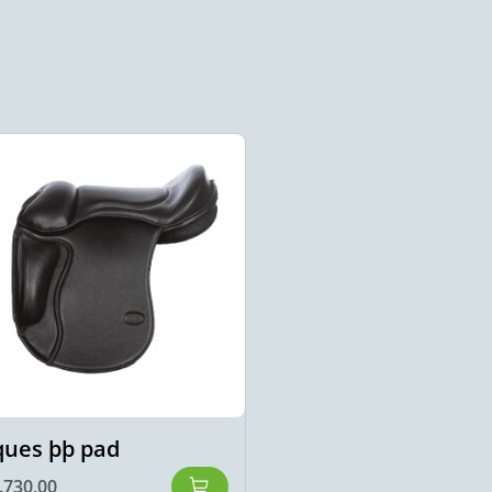
ques þþ pad
Eques Liga zadel
.730,00
€
2.665,00