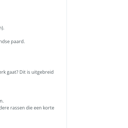
).
andse paard.
rk gaat? Dit is uitgebreid
n.
dere rassen die een korte