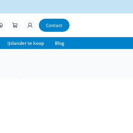
Contact
IJslander te koop
Blog
er zadel
kt,