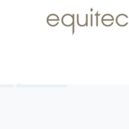
its kalfsleer,
korte rug,
plezier van zult hebben,
onze
op met Hans van Dijk
gen aan winkelwagen
nding
Unieke kennis van
d
IJslandse paarden
.