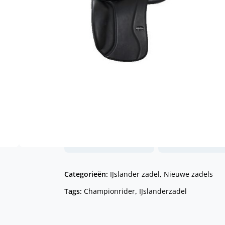
Gemaakt van hoogwaardig, geolied, Du
Zeer geschikt voor paarden met een 
Een prachtig zadel waar je jarenlang 
Voor meer informatie, neem
contact 
gediplomeerde zadelpasser.
Toevoe
Gratis verze
Grootste collectie
in Nederlan
Jodphur broeken
vanaf € 59,-*
Categorieën:
IJslander zadel
,
Nieuwe zadels
Tags:
Championrider
,
IJslanderzadel