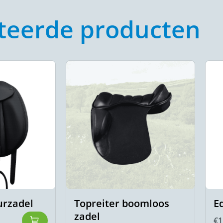
teerde producten
urzadel
Topreiter boomloos
E
zadel
€
1