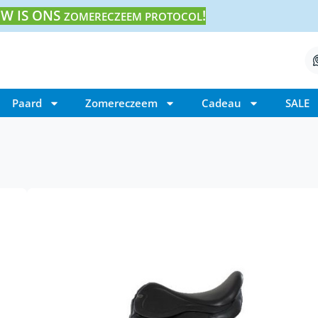
W IS ONS
!
ZOMERECZEEM PROTOCOL
Paard
Zomereczeem
Cadeau
SALE
Home
/ Equitec E-Lux IJslander zadel
Equitec E-Lux IJsland
€
2.450,00
Equitec E-Lux IJslander zadel is handgemaa