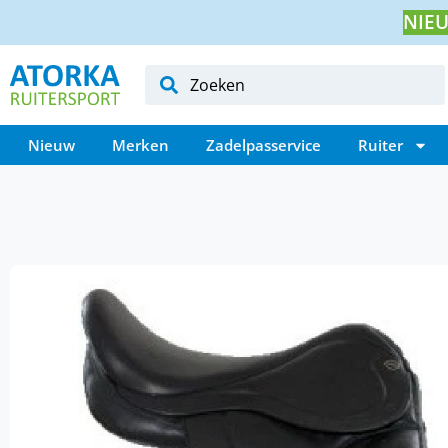
NIEU
Nieuw
Merken
Zadelpasservice
Ruiter