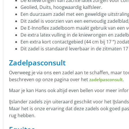
De kniewrongen van zachte latex zorgen voor com
Geolied, Duits, hoogwaardig kalfsleer.
Een duurzaam zadel met een geweldige uitstraling
Dit zadel is voorzien van een eenvoudig zadelbla
De E-Innoflex zadelboom maakt gebruik van een ve
De extra latex vulling in de kniewrongen en zadelb
Een extra kort contactgebied (44 cm bij 17 “) zodat
Dit zadel is standaard leverbaar in de zitmaten 1
Zadelpasconsult
Overweeg je via ons een zadel aan te schaffen, maar t
beschreven op onze pagina over het
.
zadelpasconsult
Maar je kan Hans ook altijd even bellen voor meer info
IJslander zadels zijn uiteraard geschikt voor het IJsl
Maar het is onze ervaring dat deze zadels ook goed pas
rug hebben.