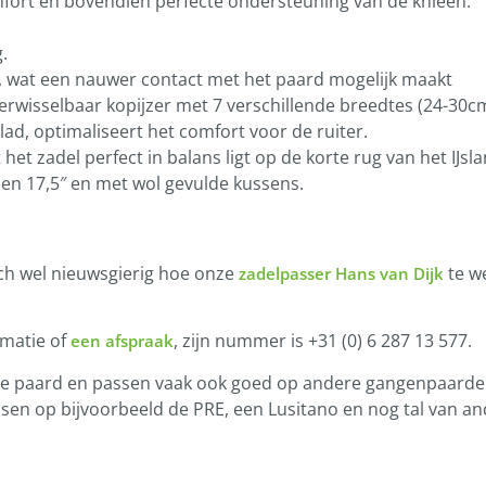
fort en bovendien perfecte ondersteuning van de knieën.
.
d, wat een nauwer contact met het paard mogelijk maakt
rwisselbaar kopijzer met 7 verschillende breedtes (24-30cm
lad, optimaliseert het comfort voor de ruiter.
 het zadel perfect in balans ligt op de korte rug van het IJsl
7 en 17,5″ en met wol gevulde kussens.
och wel nieuwsgierig hoe onze
te we
zadelpasser Hans van Dijk
rmatie of
, zijn nummer is +31 (0) 6 287 13 577.
een afspraak
andse paard en passen vaak ook goed op andere gangenpaarde
sen op bijvoorbeeld de PRE, een Lusitano en nog tal van an