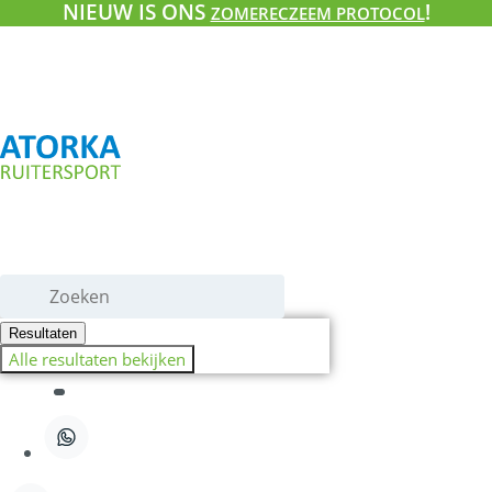
NIEUW IS ONS
!
Ga
ZOMERECZEEM PROTOCOL
naar
de
inhoud
Search
...
Resultaten
Alle resultaten bekijken