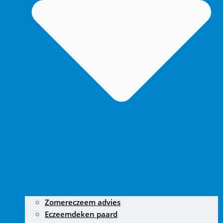
Zomereczeem advies
Eczeemdeken paard