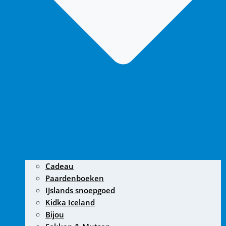
Cadeau
Paardenboeken
IJslands snoepgoed
Kidka Iceland
Bijou