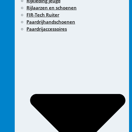
Rijkleding jeugd
Rijlaarzen en schoenen
FIR-Tech Ruiter
Paardrijhandschoenen
Paardrijaccessoires