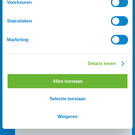
Voorkeuren
Statistieken
Marketing
Details tonen
Alles toestaan
IJslander Hoofdstellen
StepByStep
Selectie toestaan
Anatomische hoofdstellen
Bitten
Weigeren
Teugels
Paardendekens