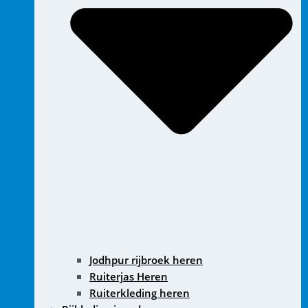
Jodhpur rijbroek heren
Ruiterjas Heren
Ruiterkleding heren