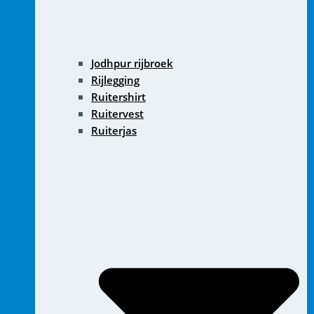
Jodhpur rijbroek
Rijlegging
Ruitershirt
Ruitervest
Ruiterjas