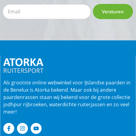
Versturen
Als grootste online webwinkel voor IJslandse paarden in
de Benelux is Atorka bekend. Maar ook bij andere
paardenrassen staan wij bekend voor de grote collectie
jodhpur rijbroeken, waterdichte ruiterjassen en zo veel
meer!