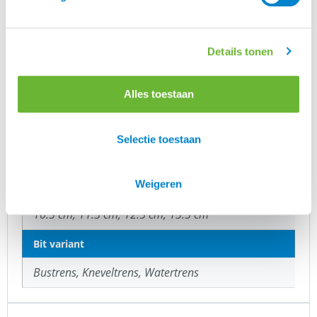
LET OP:
vanwege hygiënische redenen en
eventuele beschadigingen mogen bitten niet
geruild worden.
Details tonen
Alles toestaan
Merk
Selectie toestaan
Fager
Weigeren
Bit maat
10.5 cm, 11.5 cm, 12.5 cm, 13.5 cm
Bit variant
Bustrens, Kneveltrens, Watertrens