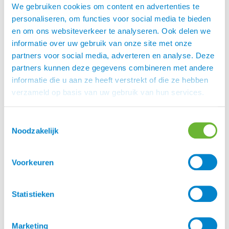
Wil je meer weten over de diverse soorten bitten?
We gebruiken cookies om content en advertenties te
Wij hebben een interessant
geschreven.
bitten blog
personaliseren, om functies voor social media te bieden
Lees je mee?
en om ons websiteverkeer te analyseren. Ook delen we
informatie over uw gebruik van onze site met onze
Sweet Iron
partners voor social media, adverteren en analyse. Deze
Door contact met (lucht)vochtigheid ontwikkeld
partners kunnen deze gegevens combineren met andere
Sweet Iron oppervlakteroest. De zoete smaak van
informatie die u aan ze heeft verstrekt of die ze hebben
deze oppervlakteroest stimuleert op een
verzameld op basis van uw gebruik van hun services.
natuurlijke manier de speekselaanmaak waardoor
het bit beter wordt geaccepteerd. Het paard zal
Toestemmingsselectie
waarschijnlijk meer ontspannen en gaan
Noodzakelijk
schuimen.
Doordat het Sweet Iron gedurende korte tijd is
Voorkeuren
verhit, heeft het de mooie diepblauwe kleur
verkregen. Het roestproces (oxidatie) verandert de
blauwe kleur van de Sweet Iron-bitten in bruingrijs.
Statistieken
Het materiaal kan bijdragen aan een betere
communicatie tussen ruiter en paard.
Marketing