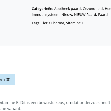
Categorieën:
Apotheek paard
,
Gezondheid
,
Hoe
Immuunsysteem
,
Nieuw
,
NIEUW Paard
,
Paard
Tags:
Floris Pharma
,
Vitamine E
en (0)
n vitamine E. Dit is een bewuste keus, omdat onderzoek hee
he variant.