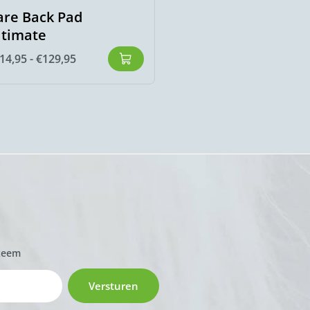
are Back Pad
Hrimnir RVS
ltimate
kneveltrens
14,95
-
€
129,95
€
129,00
zeem
Versturen