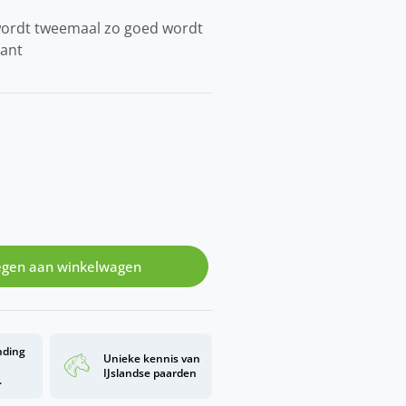
wordt tweemaal zo goed wordt
iant
gen aan winkelwagen
nding
Unieke kennis van
d
IJslandse paarden
.