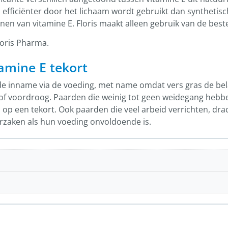
E efficiënter door het lichaam wordt gebruikt dan synthetis
nen van vitamine E. Floris maakt alleen gebruik van de best
loris Pharma.
amine E tekort
de inname via de voeding, met name omdat vers gras de bela
i of voordroog. Paarden die weinig tot geen weidegang hebb
p een tekort. Ook paarden die veel arbeid verrichten, drachti
rzaken als hun voeding onvoldoende is.