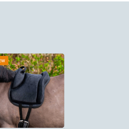
EW
NEW