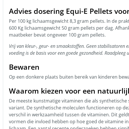
Advies dosering Equi-E Pellets vo
Per 100 kg lichaamsgewicht 8,3 gram pellets. In de prakt
600 Kg lichaamsgewicht 50 gram pellets per dag. Afhank
maatbeker bevat ongeveer 100 gram pellets.
Vrij van kleur-, geur- en smaakstoffen. Geen stabilisatore
voeding is de basis voor een goede gezondheid. Raadpleeg u
Bewaren
Op een donkere plaats buiten bereik van kinderen bewa
Waarom kiezen voor een natuurlij
De meeste kunstmatige vitaminen die als synthetische 
variant. De synthetische moleculen functioneren op deze
verschil in werkzaamheid tussen de vitaminen. Dit geldt 
vormen die invloed hebben op hoe goed de vitamine in 
lichaam. Een aantal recente onderzoeken hebben signifi