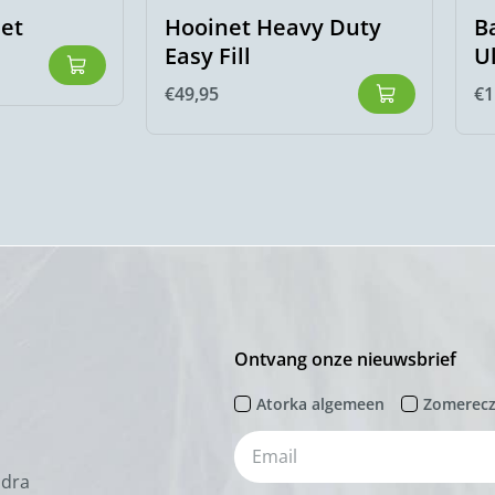
set
Hooinet Heavy Duty
B
Easy Fill
U
€
49,95
€
1
Ontvang onze nieuwsbrief
Atorka algemeen
Zomerec
odra