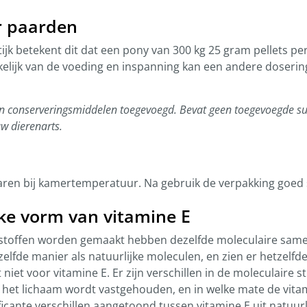
or paarden
ijk betekent dit dat een pony van 300 kg 25 gram pellets per
elijk van de voeding en inspanning kan een andere dosering 
n en conserveringsmiddelen toegevoegd. Bevat geen toegevoegde su
w dierenarts.
ren bij kamertemperatuur. Na gebruik de verpakking goed s
ke vorm van vitamine E
stoffen worden gemaakt hebben dezelfde moleculaire samens
lfde manier als natuurlijke moleculen, en zien er hetzelfde 
niet voor vitamine E. Er zijn verschillen in de moleculaire 
het lichaam wordt vastgehouden, en in welke mate de vitam
cante verschillen aangetoond tussen vitamine E uit natuurl