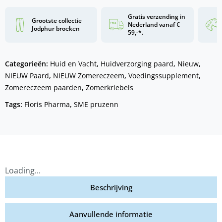
Gratis verzending in
Grootste collectie
Nederland vanaf €
Jodphur broeken
59,-*.
Categorieën:
Huid en Vacht
,
Huidverzorging paard
,
Nieuw
,
NIEUW Paard
,
NIEUW Zomereczeem
,
Voedingssupplement
,
Zomereczeem paarden
,
Zomerkriebels
Tags:
Floris Pharma
,
SME pruzenn
Loading...
Beschrijving
Aanvullende informatie