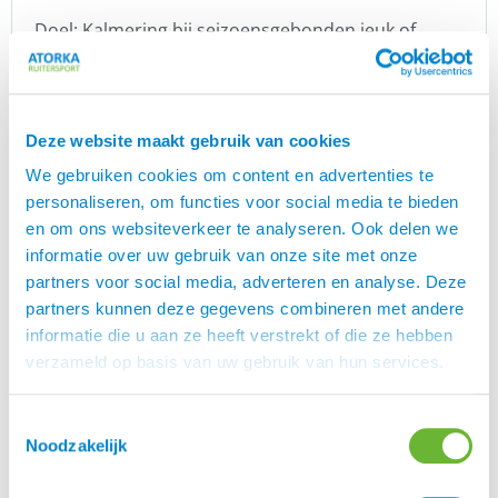
Doel: Kalmering bij seizoensgebonden jeuk of
allergische reacties.
Werking: Een innovatieve, geurvrije formule op
basis van avenanthramiden (unieke, bioactieve
Deze website maakt gebruik van cookies
polyfenolen uit haver). Het trekt snel in en
We gebruiken cookies om content en advertenties te
versterkt de natuurlijke huidbarrière zonder
personaliseren, om functies voor social media te bieden
parfum.
en om ons websiteverkeer te analyseren. Ook delen we
Gebruik: Efficiënt aan te brengen op de huid bij de
informatie over uw gebruik van onze site met onze
haarlijn.
partners voor social media, adverteren en analyse. Deze
partners kunnen deze gegevens combineren met andere
Hoe ga je dit Floris SME pakket inzetten?
informatie die u aan ze heeft verstrekt of die ze hebben
Daarover schreven wij een plan van aanpak,
open
verzameld op basis van uw gebruik van hun services.
en je vindt alle informatie.
dit linkje
Toestemmingsselectie
Inhoud Floris SME pakket
Noodzakelijk
1 emmer NM Plus pellets 3 kilo, 1 verpakking