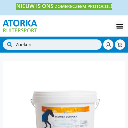
NIEUW IS ONS
!
ZOMERECZEEM PROTOCOL