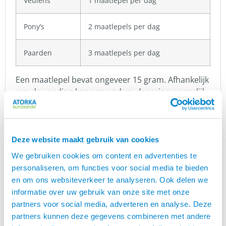
Veulens
1 maatlepel per dag
Pony’s
2 maatlepels per dag
Paarden
3 maatlepels per dag
Een maatlepel bevat ongeveer 15 gram. Afhankelijk
van de voeding kan een andere dosering wenselijk
zijn.
Een uitgebalanceerde voeding is de basis voor een
goede gezondheid. Raadpleeg uw dierenarts.
Deze website maakt gebruik van cookies
We gebruiken cookies om content en advertenties te
Bewaren
personaliseren, om functies voor social media te bieden
Op een donkere plaats buiten het bereik van
en om ons websiteverkeer te analyseren. Ook delen we
kinderen bewaren bij kamertemperatuur. Na
informatie over uw gebruik van onze site met onze
gebruik de verpakking goed sluiten.
partners voor social media, adverteren en analyse. Deze
partners kunnen deze gegevens combineren met andere
Verpakkingsgrootte