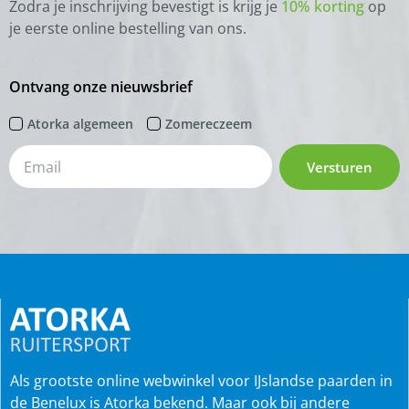
Zodra je inschrijving bevestigt is krijg je
10% korting
op
je eerste online bestelling van ons.
Ontvang onze nieuwsbrief
Atorka algemeen
Zomereczeem
Versturen
Als grootste online webwinkel voor IJslandse paarden in
de Benelux is Atorka bekend. Maar ook bij andere