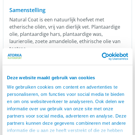
Samenstelling
Natural Coat is een natuurlijk hoefvet met
etherische oliën, vrij van dierlijk vet. Plantaardige
olie, plantaardige hars, plantaardige was,
laurierolie, zoete amandelolie, ethirische olie van
teatree.
Verpakking
Wij leveren de Natural Coat in een verpakking van
Deze website maakt gebruik van cookies
500 ml en kleurloos. Maar ben je fan dan is er een
grotere verpakking te bestellen hoor. Onze
We gebruiken cookies om content en advertenties te
klantenservice kan je hier alles over vertellen.
personaliseren, om functies voor social media te bieden
en om ons websiteverkeer te analyseren. Ook delen we
The Horsup Company
informatie over uw gebruik van onze site met onze
The Horsup Company wil dat jouw paard zich goed
partners voor social media, adverteren en analyse. Deze
voelt. Met onze kennis en ervaring willen zij jou
partners kunnen deze gegevens combineren met andere
helpen om jouw paard in optimale conditie te
informatie die u aan ze heeft verstrekt of die ze hebben