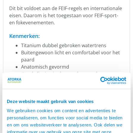
Dit bit voldoet aan de FEIF-regels en internationale
eisen. Daarom is het toegestaan ​​voor FEIF-sport-
en fokevenementen.
Kenmerken:
Titanium dubbel gebroken watertrens
Buitengewoon licht en comfortabel voor het
paard
Anatomisch gevormd
Goede ligging in de paardenmond
Gelijkmatige drukverdeling
Kort tussenstuk, dat goed over de tong past
Langere zijstangen voor meer stabiliteit
Deze website maakt gebruik van cookies
Ronde koperen rol in het middenstuk
(materiaal met een zoete smaak voor
We gebruiken cookies om content en advertenties te
verhoogde speekselproductie)
personaliseren, om functies voor social media te bieden
Hoogwaardige afwerking en Hrímnir-logo
en om ons websiteverkeer te analyseren. Ook delen we
EUIPO-geregistreerd ontwerp
informatie over uw gebruik van onze site met onze