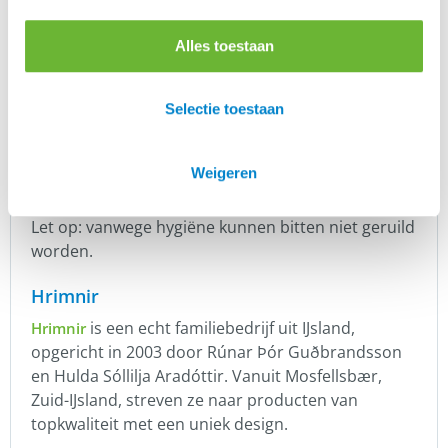
Fager, Hrimnir en Stubben.
Of je nu op zoek bent naar enkel- of dubbel
Alles toestaan
gebroken bitten, watertrensen, bustrensen of D-
trensen, wij hebben het. En natuurlijk hebben we
Selectie toestaan
ook de typische IJslandse bitten in ons
assortiment. Twijfel je over welke bit het beste is
voor jouw paard? Lees dan
blog over
onze
Weigeren
bitten
voor advies.
Let op: vanwege hygiëne kunnen bitten niet geruild
worden.
Hrimnir
is een echt familiebedrijf uit IJsland,
Hrimnir
opgericht in 2003 door Rúnar Þór Guðbrandsson
en Hulda Sóllilja Aradóttir. Vanuit Mosfellsbær,
Zuid-IJsland, streven ze naar producten van
topkwaliteit met een uniek design.