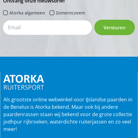
Ontvang onze nieuwsbrief
Atorka algemeen
Zomereczeem
Versturen
Als grootste online webwinkel voor IJslandse paarden in
de Benelux is Atorka bekend. Maar ook bij andere
paardenrassen staan wij bekend voor de grote collectie
jodhpur rijbroeken, waterdichte ruiterjassen en zo veel
meer!