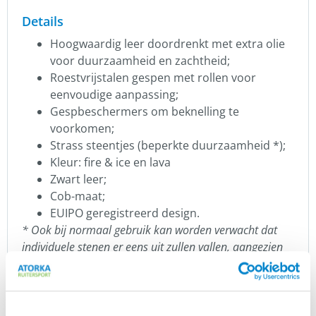
Details
Hoogwaardig leer doordrenkt met extra olie
voor duurzaamheid en zachtheid;
Roestvrijstalen gespen met rollen voor
eenvoudige aanpassing;
Gespbeschermers om beknelling te
voorkomen;
Strass steentjes (beperkte duurzaamheid *);
Kleur: fire & ice en lava
Zwart leer;
Cob-maat;
EUIPO geregistreerd design.
* Ook bij normaal gebruik kan worden verwacht dat
individuele stenen er eens uit zullen vallen, aangezien
paarden vaak met hun hoofd over hun benen of andere
voorwerpen (bijv. stalmuur, schutting etc.) wrijven.
Hrimnir