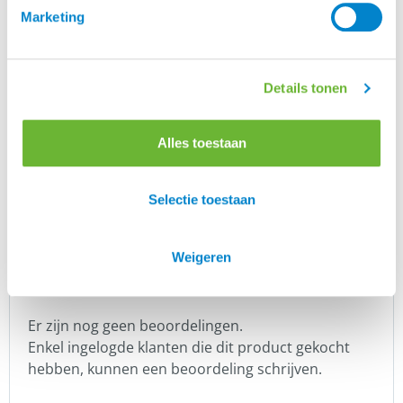
helpen om de producten te verbeteren. Hrimnir
Marketing
behoudt hierbij de geest van het IJslandse paard
en zijn unieke aard, vrijheid en puurheid in de
producten.
Details tonen
Merk
Alles toestaan
Hrimnir
Selectie toestaan
Kleur
Fire and Ice, Lava
Weigeren
Er zijn nog geen beoordelingen.
Enkel ingelogde klanten die dit product gekocht
hebben, kunnen een beoordeling schrijven.