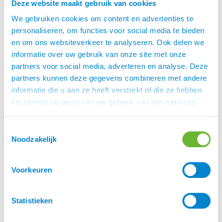
Deze website maakt gebruik van cookies
is een familiebedrijf uit IJsland. Rúnar Þór
Hrimnir
We gebruiken cookies om content en advertenties te
Guðbrandsson en zijn vrouw Hulda Sóllilja
personaliseren, om functies voor social media te bieden
Aradóttir hebben het bedrijf in 2003 opgericht en
en om ons websiteverkeer te analyseren. Ook delen we
runnen het vanuit hun geboorteplaats
informatie over uw gebruik van onze site met onze
Mosfellsbær in Zuid-IJsland.
partners voor social media, adverteren en analyse. Deze
Hrimnir staat voor hoge kwaliteit. De producten
partners kunnen deze gegevens combineren met andere
zijn prachtig en hebben een uniek design. Het
informatie die u aan ze heeft verstrekt of die ze hebben
comfort en de functionaliteit voor jou en je paard
verzameld op basis van uw gebruik van hun services.
staat voorop bij Hrimnir. Zij leggen de nadruk op
kwaliteit door innovatie, gepatenteerde materialen
Toestemmingsselectie
en grondige product testen met behulp van
Noodzakelijk
experts.
Alle producten worden grondig getest door
Voorkeuren
Hrimnir zelf en verschillende professionals in
IJsland en in het buitenland. Bij de
Statistieken
productontwikkeling zijn altijd professionele
ruiters, dierenartsen en instructeurs betrokken. Zij