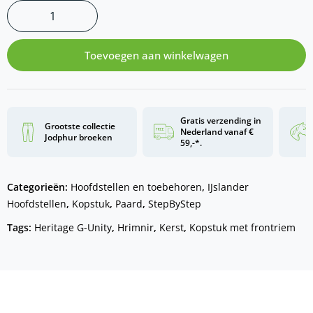
Toevoegen aan winkelwagen
Gratis verzending in
Grootste collectie
Nederland vanaf €
Jodphur broeken
59,-*.
Categorieën:
Hoofdstellen en toebehoren
,
IJslander
Hoofdstellen
,
Kopstuk
,
Paard
,
StepByStep
Tags:
Heritage G-Unity
,
Hrimnir
,
Kerst
,
Kopstuk met frontriem